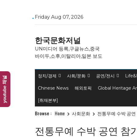
Skip
Friday Aug 07, 2026
to
content
한국문화저널
UN미디어 등록,구글뉴스,중국
바이두,소후,이탈리아,일본 보도
정치/경제
사회/문화
공연/전시
Life&
youtube 채널
Chinese News
해외토픽
Global Heritage A
[취재본부]
Browse :
Home
사회문화
전통무예 수박 공연 
전통무예 수박 공연 참가