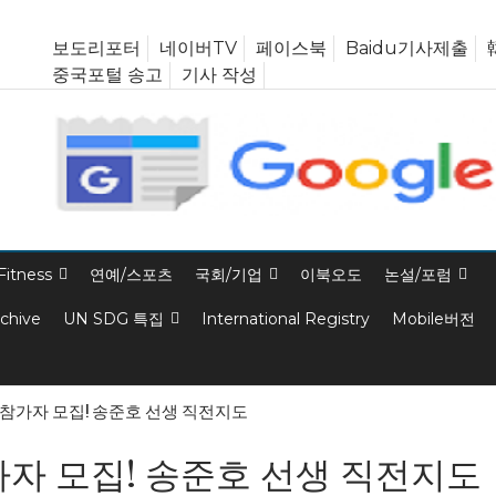
보도리포터
네이버TV
페이스북
Baidu기사제출
중국포털 송고
기사 작성
Fitness
연예/스포츠
국회/기업
이북오도
논설/포럼
rchive
UN SDG 특집
International Registry
Mobile버전
참가자 모집! 송준호 선생 직전지도
자 모집! 송준호 선생 직전지도