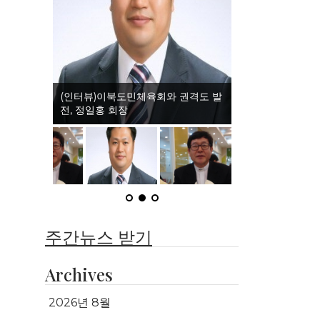
(인터뷰)이북도민체육회와 권격도 발
전, 정일홍 회장
주간뉴스 받기
Archives
2026년 8월