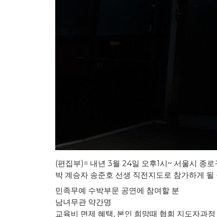
(편집부)= 내년 3월 24일 오후1시~ 서울시
박 계승자 송준호 선생 직전지도로 참가하게 될
민족무예 수박부문 공연에 참여할 분
남녀무관 약간명
교육비 면제 혜택, 본인 희망때 협회 지도자과정