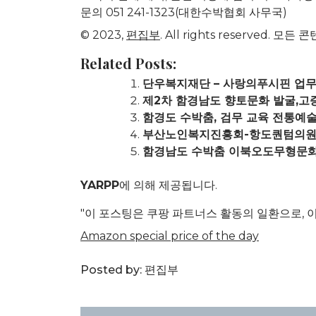
문의 051 241-1323(대한수박협회 사무국)
© 2023,
편집부
. All rights reserve
Related Posts:
단우복지재단 – 사랑의푸시핀 업무
제2차 함경남도 향토문화 발굴,고
함경도 수박춤, 검무 교육 전통예
부산노인복지진흥회-항도퀀텀의원,
함경남도 수박춤 이북오도무형문화
YARPP
에 의해 제공됩니다.
"이 포스팅은 쿠팡 파트너스 활동의 일환으로, 
Amazon special price of the day
Posted by:
편집부
글