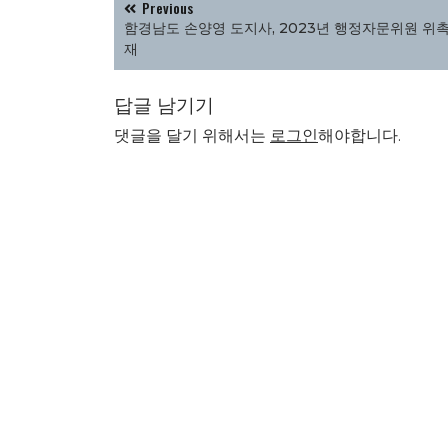
Previous
탐
함경남도 손양영 도지사, 2023년 행정자문위원 위촉
색
재
답글 남기기
댓글을 달기 위해서는
로그인
해야합니다.