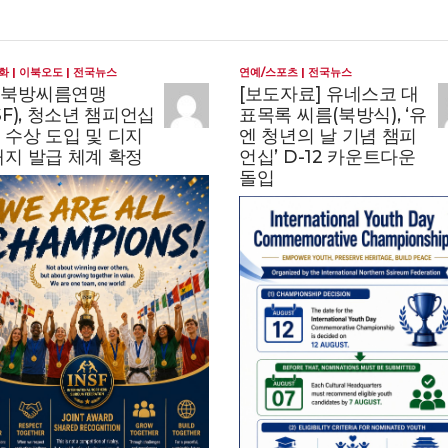
화
이북오도
전국뉴스
연예/스포츠
전국뉴스
제북방씨름연맹
[보도자료] 유네스코 대
NSF), 청소년 챔피언십
표목록 씨름(북방식), ‘유
 수상 도입 및 디지
엔 청년의 날 기념 챔피
배지 발급 체계 확정
언십’ D-12 카운트다운
돌입