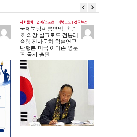
사회문화
연예/스포츠
이북오도
전국뉴스
연예/스포츠
전국뉴
국제북방씨름연맹, 송준
[보도자료] 
호 의장 실크로드 전통레
연맹(INSF),
슬링·전사문화 학술연구
챔피언십 공식
단행본 미국 아마존 영문
런칭… 글로벌
판 동시 출판
네트워크 본