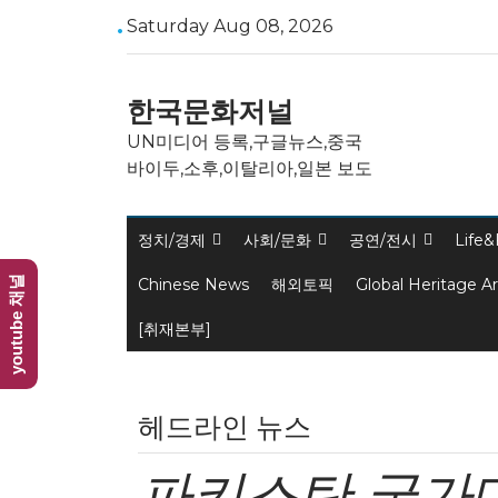
Saturday Aug 08, 2026
한국문화저널
UN미디어 등록,구글뉴스,중국
바이두,소후,이탈리아,일본 보도
정치/경제
사회/문화
공연/전시
Life&
youtube 채널
Chinese News
해외토픽
Global Heritage A
[취재본부]
헤드라인 뉴스
파키스탄 국가대