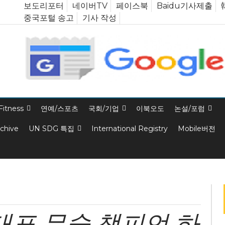
보도리포터
네이버TV
페이스북
Baidu기사제출
중국포털 송고
기사 작성
Fitness
연예/스포츠
국회/기업
이북오도
논설/포럼
rchive
UN SDG 특집
International Registry
Mobile버전
표 무술 챔피언 하