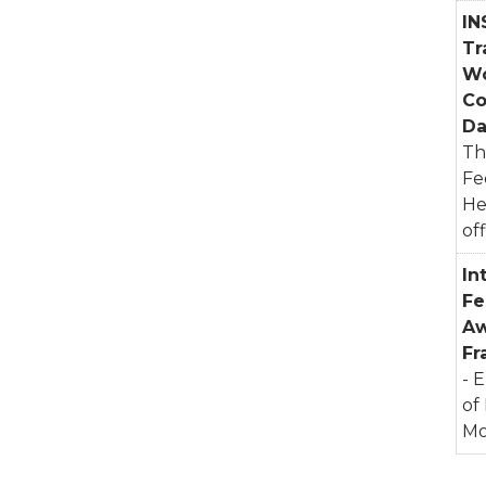
IN
Tr
Wo
Co
Da
Th
Fe
He
off
In
Fe
Aw
Fr
- 
of
Mo