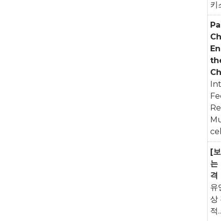
키스
Pa
C
En
th
Ch
In
Fe
Re
Mu
cel
[
는
격
유
상
적..