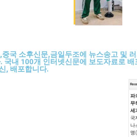
,중국 소후신문,금일두조에 뉴스송고 및 러
. 국내 100개 인터넷신문에 보도자료로 배포
신, 배포합니다.
Rece
파
무
세
국
나
맹