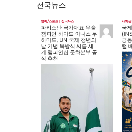
전국뉴스
연예/스포츠
전국뉴스
사회문
파키스탄 국가대표 무술
국
idozan
챔피언 하마드 아나스 무
(I
onal
하마드, UN 국제 청년의
공동
e of
날 기념 북방식 씨름 세
털 
계 챔피언십 문화본부 공
m
식 추천