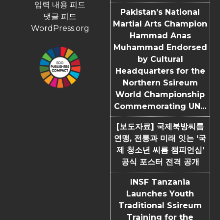
입력 내용 피드
Pakistan’s National
댓글 피드
Martial Arts Champion
WordPress.org
Hammad Anas
Muhammad Endorsed
by Cultural
Headquarters for the
Northern Ssireum
World Championship
Commemorating UN...
[보도자료] 국제북방씨름
연맹, 전통과 미래 잇는 ‘국
제 청소년 씨름 챔피언십’
공식 포스터 전격 공개
INSF Tanzania
Launches Youth
Traditional Ssireum
Training for the