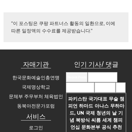
"이 포스팅은 쿠팡 파트너스 활동의 일환으로, 이에 
따른 일정액의 수수료를 제공받습니다."
자매기관
인기 기사/ 댓글
한국문화예술인총연맹
Recent Posts
Recent Comments
국제명상학교
Most Commented
Most Viewed
Tags
문체부 주무부처 체육법인
파키스탄 국가대표 무술 챔
동북아전문가포럼
피언 하마드 아나스 무하마
드, UN 국제 청년의 날 기
서비스
념 북방식 씨름 세계 챔피
언십 문화본부 공식 추천
로그인