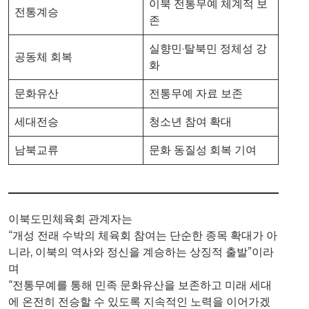
이북 전통무예 체계적 보
전통계승
존
실향민·탈북민 정체성 강
공동체 회복
화
문화유산
전통무예 자료 보존
세대전승
청소년 참여 확대
남북교류
문화 동질성 회복 기여
이북도민체육회 관계자는
“개성 전래 수박의 체육회 참여는 단순한 종목 확대가 아
니라, 이북의 역사와 정신을 계승하는 상징적 출발”이라
며
“전통무예를 통해 민족 문화유산을 보존하고 미래 세대
에 온전히 전승할 수 있도록 지속적인 노력을 이어가겠