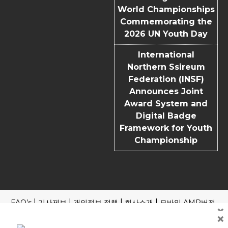
World Championships
Commemorating the
2026 UN Youth Day
International
Northern Ssireum
Federation (INSF)
Announces Joint
Award System and
Digital Badge
Framework for Youth
Championship
FAQ’s
기사제보
개인정보 정책
회사소개
모바일 AMP버전
×
×
Copyright | News Block by
Blazethemes
국내외 포털 본지 기사 읽기