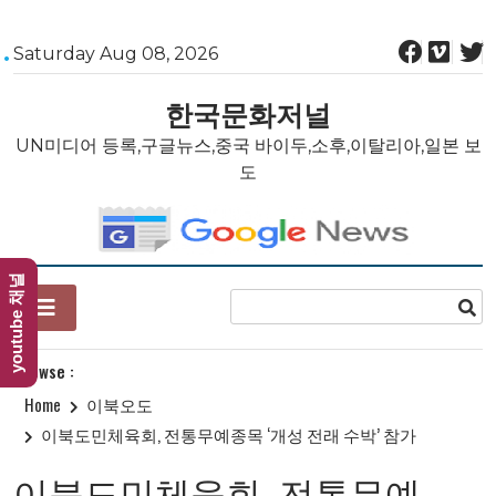
Skip
Saturday Aug 08, 2026
to
content
한국문화저널
UN미디어 등록,구글뉴스,중국 바이두,소후,이탈리아,일본 보
도
youtube 채널
Browse :
Home
이북오도
이북도민체육회, 전통무예종목 ‘개성 전래 수박’ 참가
이북도민체육회, 전통무예