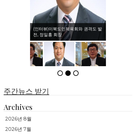
(인터뷰)이북도민체육회와 권격도 발
전, 정일홍 회장
주간뉴스 받기
Archives
2026년 8월
2026년 7월