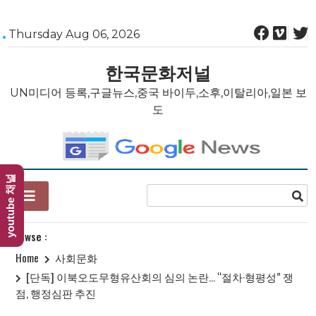
Skip
Thursday Aug 06, 2026
to
content
한국문화저널
UN미디어 등록,구글뉴스,중국 바이두,소후,이탈리아,일본 보
도
youtube 채널
Browse :
Home
사회문화
[단독] 이북오도무형유산회의 심의 논란… “절차·형평성” 쟁
점, 행정심판 추진