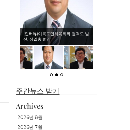
(인터뷰)이북도민체육회와 권격도 발
전, 정일홍 회장
주간뉴스 받기
Archives
2026년 8월
2026년 7월