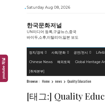
Skip
Saturday Aug 08, 2026
to
content
한국문화저널
UN미디어 등록,구글뉴스,중국
바이두,소후,이탈리아,일본 보도
정치/경제
사회/문화
공연/전시
Life&
youtube 채널
Chinese News
해외토픽
Global Heritage A
[취재본부]
Browse :
Home
news
Quality Education
[태그:]
Quality Educ