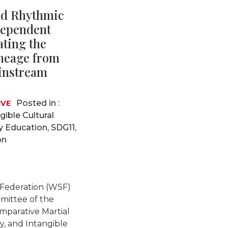
and Rhythmic
dependent
ating the
neage from
instream
Posted in :
IVE
gible Cultural
y Education
,
SDG11
,
on
k Federation (WSF)
mittee of the
mparative Martial
, and Intangible