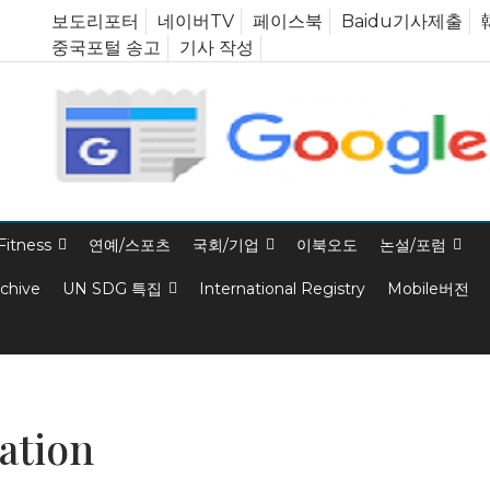
보도리포터
네이버TV
페이스북
Baidu기사제출
중국포털 송고
기사 작성
Fitness
연예/스포츠
국회/기업
이북오도
논설/포럼
rchive
UN SDG 특집
International Registry
Mobile버전
ation