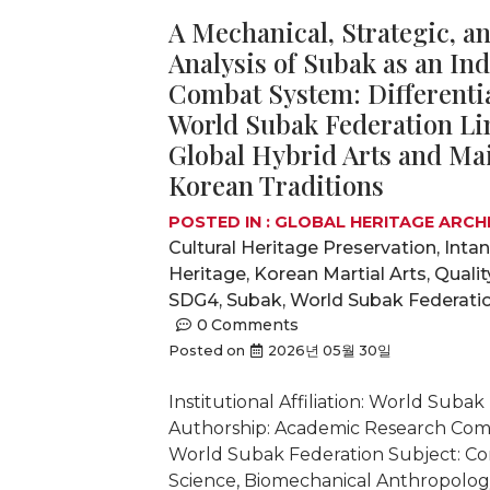
A Mechanical, Strategic, 
Analysis of Subak as an In
Combat System: Differenti
World Subak Federation Li
Global Hybrid Arts and Ma
Korean Traditions
POSTED IN :
GLOBAL HERITAGE ARCH
Cultural Heritage Preservation
,
Intan
Heritage
,
Korean Martial Arts
,
Qualit
SDG4
,
Subak
,
World Subak Federati
0
Comments
Posted on
2026년 05월 30일
Institutional Affiliation: World Suba
Authorship: Academic Research Com
World Subak Federation Subject: Co
Science, Biomechanical Anthropology