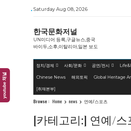
Skip
Saturday Aug 08, 2026
to
content
한국문화저널
UN미디어 등록,구글뉴스,중국
바이두,소후,이탈리아,일본 보도
정치/경제
사회/문화
공연/전시
Life&
youtube 채널
Chinese News
해외토픽
Global Heritage A
[취재본부]
Browse :
Home
news
연예/스포츠
[카테고리:]
연예/스