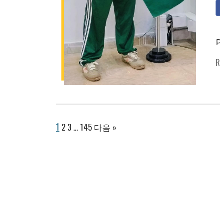
P
R
1
2
3
…
145
다음 »