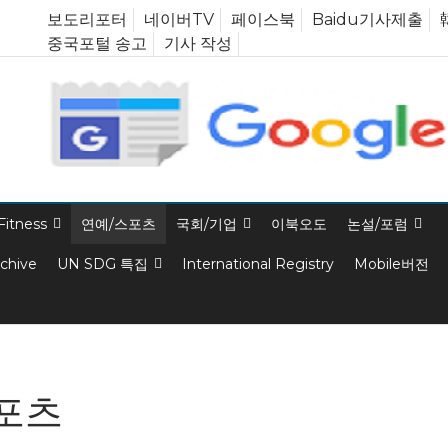
보도리포터
네이버TV
페이스북
Baidu기사제출
중국포털 송고
기사 작성
Fitness
연예/스포츠
국회/기업
이북오도
논설/포럼
rchive
UN SDG 특집
International Registry
Mobile버전
포츠