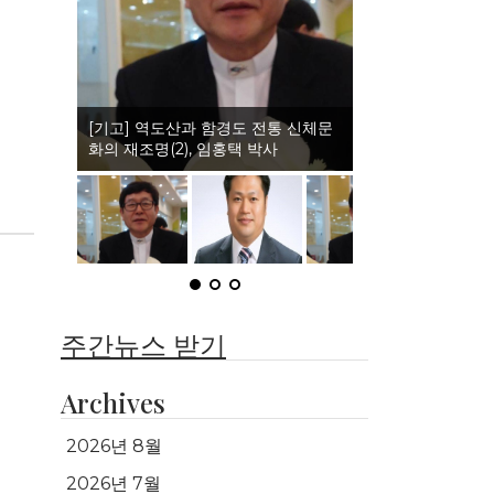
(인터뷰)이북도민체육회와 권격도 발
전, 정일홍 회장
주간뉴스 받기
Archives
2026년 8월
2026년 7월