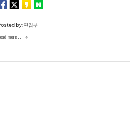
osted by:
편집부
ead more . .