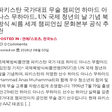
파키스탄 국가대표 무술 챔피언 하마드 아
나스 무하마드, UN 국제 청년의 날 기념 북
방식 씨름 세계 챔피언십 문화본부 공식 추
천
OSTED IN :
연예/스포츠
,
전국뉴스
0
Comments
osted on
2026년 08월 03일
국제북방씨름연맹 파키스탄 국가 대표 하마드 아나스 무함마드
(김민정 기자)= 국제북방식씨름연맹(INSF)은 UN 국제 청년의
날을 기념하여, 파키스탄의 저명한 선수 하마드 아나스 무하마드
(Hammad Anas Muhammad)와 함께 우수 청소년의 참여 및
국제 무술 교류를 자랑스럽게 조명합니다. 1996년 7월 19일 출생
(만 29세)인 하마드 아나스 무하마드 선수는 뛰어난 실력을 갖춘
국가대표 챔피언이자 공인된 무술 경기 선수입니다. 현재 파키스
탄 AAZ 태권도 […]