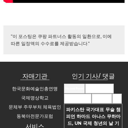
"이 포스팅은 쿠팡 파트너스 활동의 일환으로, 이에 
따른 일정액의 수수료를 제공받습니다."
자매기관
인기 기사/ 댓글
한국문화예술인총연맹
Recent Posts
Recent Comments
국제명상학교
Most Commented
Most Viewed
Tags
문체부 주무부처 체육법인
파키스탄 국가대표 무술 챔
동북아전문가포럼
피언 하마드 아나스 무하마
드, UN 국제 청년의 날 기
서비스