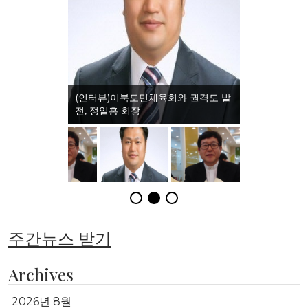
(인터뷰)이북도민체육회와 권격도 발
전, 정일홍 회장
주간뉴스 받기
Archives
2026년 8월