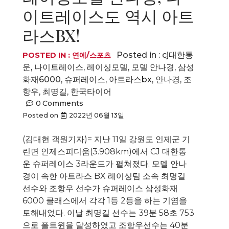
이트레이스도 역시 아트
라스BX!
Posted in :
cj대한통
POSTED IN :
연예/스포츠
운
,
나이트레이스
,
레이싱모델
,
모델 안나경
,
삼성
화재6000
,
슈퍼레이스
,
아트라스bx
,
안나경
,
조
항우
,
최명길
,
한국타이어
0
Comments
Posted on
2022년 06월 13일
(김대현 객원기자)= 지난 11일 강원도 인제군 기
린면 인제스피디움(3.908km)에서 CJ 대한통
운 슈퍼레이스 3라운드가 펼쳐졌다. 모델 안나
경이 속한 아트라스 BX 레이싱팀 소속 최명길
선수와 조항우 선수가 슈퍼레이스 삼성화재
6000 클래스에서 각각 1등 2등을 하는 기염을
토해내었다. 이날 최명길 선수는 39분 58초 753
으로 폴트윈을 달성하였고 조항우선수는 40분