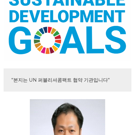
"본지는 UN 퍼블리셔콤팩트 협약 기관입니다"