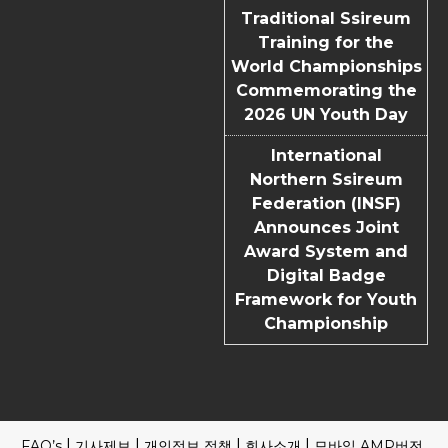
Traditional Ssireum
Training for the
World Championships
Commemorating the
2026 UN Youth Day
International
Northern Ssireum
Federation (INSF)
Announces Joint
Award System and
Digital Badge
Framework for Youth
Championship
FAQ’s
기사제보
개인정보 정책
회사소개
모바일 AMP버전