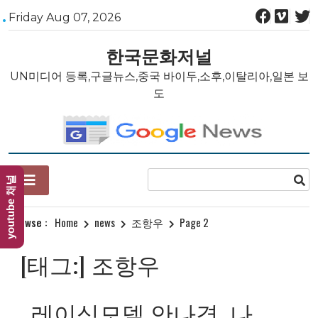
Skip
Friday Aug 07, 2026
to
content
한국문화저널
UN미디어 등록,구글뉴스,중국 바이두,소후,이탈리아,일본 보
도
youtube 채널
Browse :
Home
news
조항우
Page 2
[태그:]
조항우
레이싱모델 안나경, 나