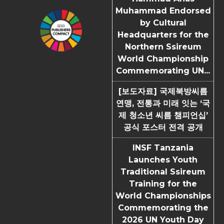
Muhammad Endorsed
by Cultural
Headquarters for the
Northern Ssireum
World Championship
Commemorating UN...
[보도자료] 국제북방씨름
연맹, 전통과 미래 잇는 ‘국
제 청소년 씨름 챔피언십’
공식 포스터 전격 공개
INSF Tanzania
Launches Youth
Traditional Ssireum
Training for the
World Championships
Commemorating the
2026 UN Youth Day