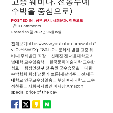
고증 웨비나, 전통무예
수박을 중심으로)
POSTED IN :
공연,전시
,
사회문화
,
이북오도
0
Comments
Posted on
2023년 06월 15일
전체보기https://www.youtube.com/watch?
v=0vYI5WZXpF8&t=0s• 문화재 발굴 고증 웨
비나[주제발표]좌장 ㅡ신혜진 전.서울대학교 사
범대학 교수임홍택ㅡ 한국문화예술대학 교수한
성호ㅡ 행정안전부 전.흥원 군수송준호 ㅡ대한
수박협회 회장[전문가 토론]제갈덕주ㅡ 전.대구
대학교 연구교수정일홍ㅡ 부산여자대학교 교수
정찬률ㅡ 사회복지법인 이사장 Amazon
special price of the day