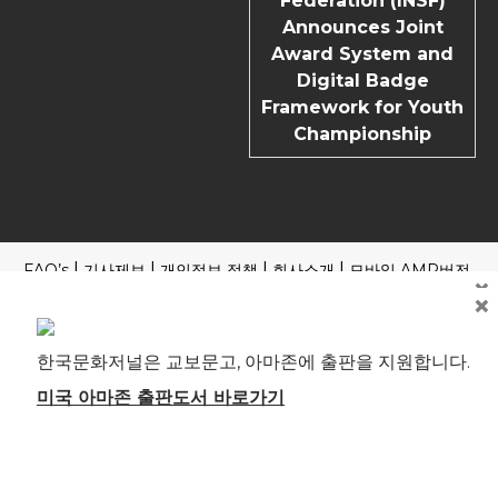
Federation (INSF)
Announces Joint
Award System and
Digital Badge
Framework for Youth
Championship
FAQ’s
기사제보
개인정보 정책
회사소개
모바일 AMP버전
×
×
Copyright | News Block by
Blazethemes
국내외 포털 본지 기사 읽기
제호: 한국문화저널 등록번호: 부산, 아00245 부산시 중구 중구
한국문화저널은 교보문고, 아마존에 출판을 지원합니다.
로 61 4F 전관 편집인(청소년보호책임자): 송기송 대표전화: 051
241-1323 ※본지는 신문윤리강령 및 실천요강을 준수합니다. 모
미국 아마존 출판도서 바로가기
든 콘텐츠(기사)에 대한 무단 전재ㆍ복사ㆍ배포 등을 금합니다.
[뉴스 미란다 원칙] 취재원과 독자에게는 한국문화저널에 자유
로이 접근할 권리와 반론·정정·추후 보도를 청구할 권리가 있습