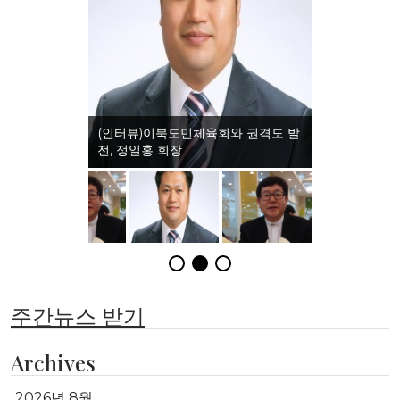
(인터뷰)이북도민체육회와 권격도 발
전, 정일홍 회장
주간뉴스 받기
Archives
2026년 8월