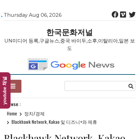
Skip
Thursday Aug 06, 2026
to
content
한국문화저널
UN미디어 등록,구글뉴스,중국 바이두,소후,이탈리아,일본 보
도
youtube 채널
Browse :
Home
정치/경제
Blackhawk Network, Kakao 및 디즈니+와 제휴
Blackhawk Network, Kakao