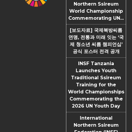
Northern Ssireum
World Championship
Commemorating UN...
[보도자료] 국제북방씨름
연맹, 전통과 미래 잇는 ‘국
제 청소년 씨름 챔피언십’
공식 포스터 전격 공개
INSF Tanzania
Launches Youth
Traditional Ssireum
Training for the
World Championships
Commemorating the
2026 UN Youth Day
International
Northern Ssireum