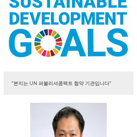
"본지는 UN 퍼블리셔콤팩트 협약 기관입니다"