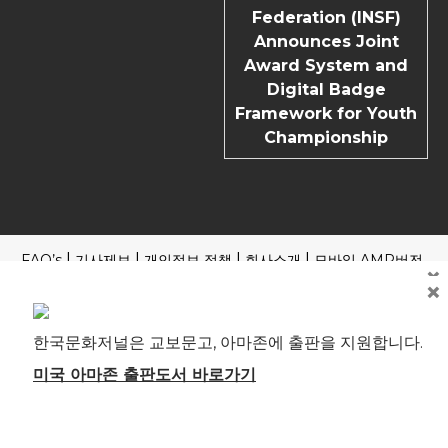
Federation (INSF)
Announces Joint
Award System and
Digital Badge
Framework for Youth
Championship
FAQ’s
기사제보
개인정보 정책
회사소개
모바일 AMP버전
×
×
Copyright | News Block by
Blazethemes
국내외 포털 본지 기사 읽기
제호: 한국문화저널 등록번호: 부산, 아00245 부산시 중구 중구
한국문화저널은 교보문고, 아마존에 출판을 지원합니다.
로 61 4F 전관 편집인(청소년보호책임자): 송기송 대표전화: 051
241-1323 ※본지는 신문윤리강령 및 실천요강을 준수합니다. 모
미국 아마존 출판도서 바로가기
든 콘텐츠(기사)에 대한 무단 전재ㆍ복사ㆍ배포 등을 금합니다.
[뉴스 미란다 원칙] 취재원과 독자에게는 한국문화저널에 자유
로이 접근할 권리와 반론·정정·추후 보도를 청구할 권리가 있습