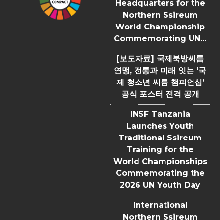
Headquarters for the
Northern Ssireum
World Championship
Commemorating UN...
[보도자료] 국제북방씨름
연맹, 전통과 미래 잇는 ‘국
제 청소년 씨름 챔피언십’
공식 포스터 전격 공개
INSF Tanzania
Launches Youth
Traditional Ssireum
Training for the
World Championships
Commemorating the
2026 UN Youth Day
International
Northern Ssireum