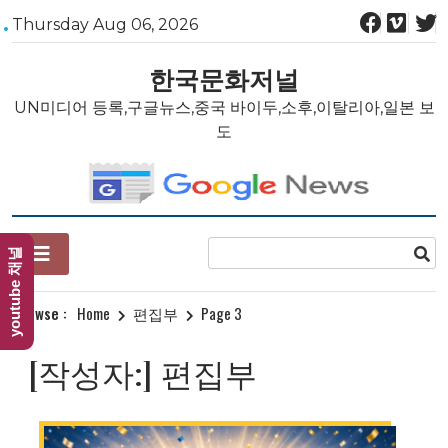
Skip
Thursday Aug 06, 2026
to
content
한국문화저널
UN미디어 등록,구글뉴스,중국 바이두,소후,이탈리아,일본 보
도
youtube 채널
Browse :
Home
편집부
Page 3
[작성자:]
편집부