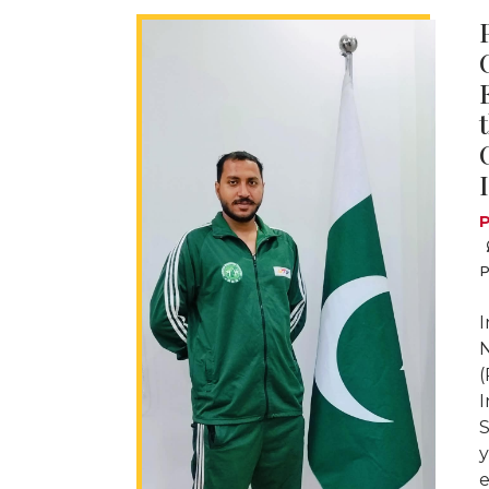
P
P
I
(
I
S
y
e