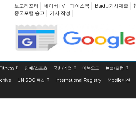
보도리포터
네이버TV
페이스북
Baidu기사제출
중국포털 송고
기사 작성
Fitness
연예/스포츠
국회/기업
이북오도
논설/포럼
rchive
UN SDG 특집
International Registry
Mobile버전