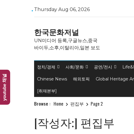
Skip
Thursday Aug 06, 2026
to
content
한국문화저널
UN미디어 등록,구글뉴스,중국
바이두,소후,이탈리아,일본 보도
정치/경제
사회/문화
공연/전시
Life&
youtube 채널
Chinese News
해외토픽
Global Heritage A
[취재본부]
Browse :
Home
편집부
Page 2
[작성자:]
편집부