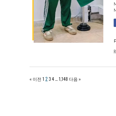
M
M
P
R
2
« 이전
1
3
4
…
1,148
다음 »