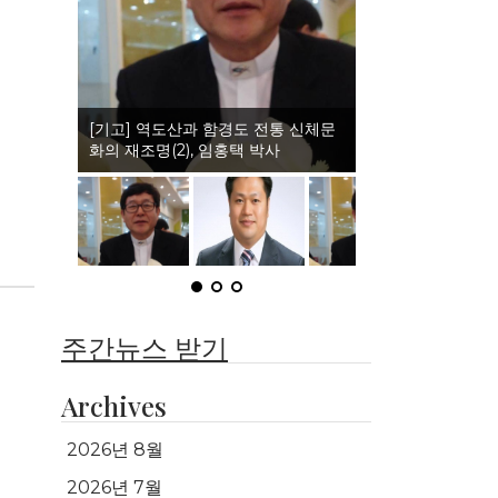
(인터뷰)이북도민체육회와 권격도 발
전, 정일홍 회장
주간뉴스 받기
Archives
2026년 8월
2026년 7월