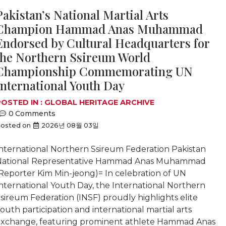
Pakistan’s National Martial Arts
Champion Hammad Anas Muhammad
Endorsed by Cultural Headquarters for
the Northern Ssireum World
Championship Commemorating UN
International Youth Day
OSTED IN :
GLOBAL HERITAGE ARCHIVE
0
Comments
osted on
2026년 08월 03일
nternational Northern Ssireum Federation Pakistan
National Representative Hammad Anas Muhammad
Reporter Kim Min-jeong)= In celebration of UN
nternational Youth Day, the International Northern
sireum Federation (INSF) proudly highlights elite
outh participation and international martial arts
xchange, featuring prominent athlete Hammad Anas