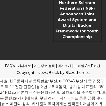
Northern Ssireum
Federation (INSF)
Announces Joint
Award System and
Digital Badge
Framework for Youth
Championship
FAQ’s
기사제보
개인정보 정책
회사소개
모바일 AMP버전
Copyright | News Block by
Blazethemes
제호: 한국문화저널 등록번호: 부산, 아00245 부산시 중구 중구
로 61 4F 전관 편집인(청소년보호책임자): 송기송 대표전화: 051
241-1323 ※본지는 신문윤리강령 및 실천요강을 준수합니다. 모
든 콘텐츠(기사)에 대한 무단 전재ㆍ복사ㆍ배포 등을 금합니다.
[뉴스 미란다 원칙] 취재원과 독자에게는 한국문화저널에 자유