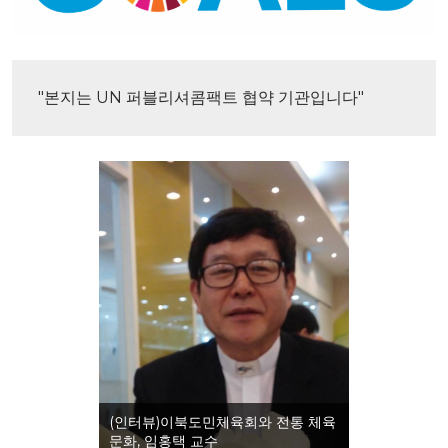
"본지는 UN 퍼블리셔콤팩트 협약 기관입니다"
(인터뷰)이북도민체육회와 전통 체육
문화, 임홍택 교수