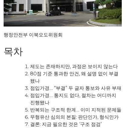
행정안전부 이북오도위원회
목차
제도는 존재하지만, 과정은 보이지 않는다
80점 기준 통과한 안건, 왜 설명 없이 부결
됐나
점입가경… “부결” 두 글자 통보와 사유 부재
점입가경… 통지도 없다, 절차는 어디까지
진행됐나
반복되는 구조적 한계… 이미 지적된 문제들
무형유산 심의의 본질: 판단인가, 형식인가
결론: 지금 필요한 것은 ‘구조 점검’