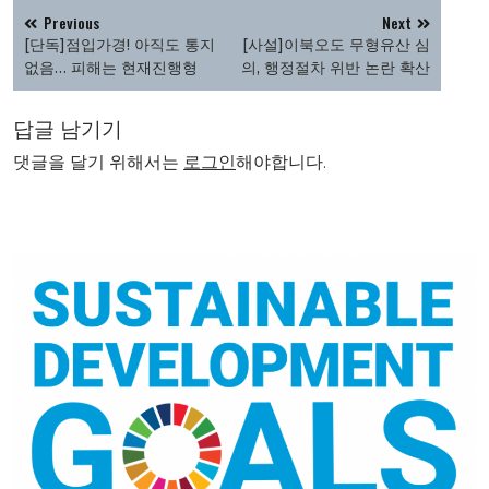
글
Previous
Next
탐
[단독]점입가경! 아직도 통지
[사설]이북오도 무형유산 심
색
없음… 피해는 현재진행형
의, 행정절차 위반 논란 확산
답글 남기기
댓글을 달기 위해서는
로그인
해야합니다.