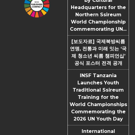
by Cultural
Headquarters for the
Northern Ssireum
World Championship
Commemorating UN...
[보도자료] 국제북방씨름
연맹, 전통과 미래 잇는 ‘국
제 청소년 씨름 챔피언십’
공식 포스터 전격 공개
INSF Tanzania
Launches Youth
Traditional Ssireum
Training for the
World Championships
Commemorating the
2026 UN Youth Day
International