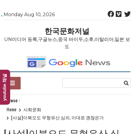
Skip
Monday Aug 10, 2026
to
content
한국문화저널
UN미디어 등록,구글뉴스,중국 바이두,소후,이탈리아,일본 보
도
youtube 채널
Browse :
Home
사회문화
[사설]이북오도 무형유산 심의, 이대로 괜찮은가
[사설]이북오도 무형유산 심