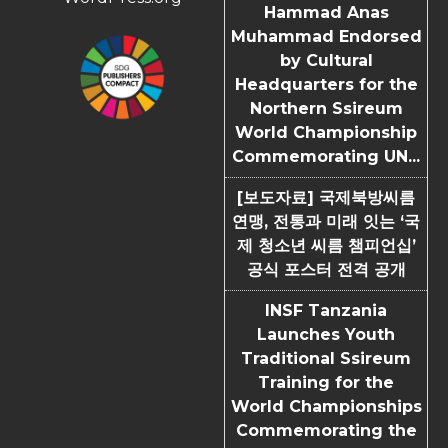
Hammad Anas
Muhammad Endorsed
by Cultural
Headquarters for the
Northern Ssireum
World Championship
Commemorating UN...
[보도자료] 국제북방씨름
연맹, 전통과 미래 잇는 ‘국
제 청소년 씨름 챔피언십’
공식 포스터 전격 공개
INSF Tanzania
Launches Youth
Traditional Ssireum
Training for the
World Championships
Commemorating the