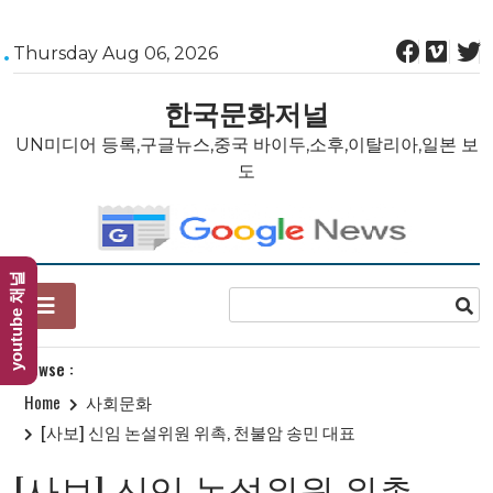
Skip
Thursday Aug 06, 2026
to
content
한국문화저널
UN미디어 등록,구글뉴스,중국 바이두,소후,이탈리아,일본 보
도
youtube 채널
Browse :
Home
사회문화
[사보] 신임 논설위원 위촉, 천불암 송민 대표
[사보] 신임 논설위원 위촉,