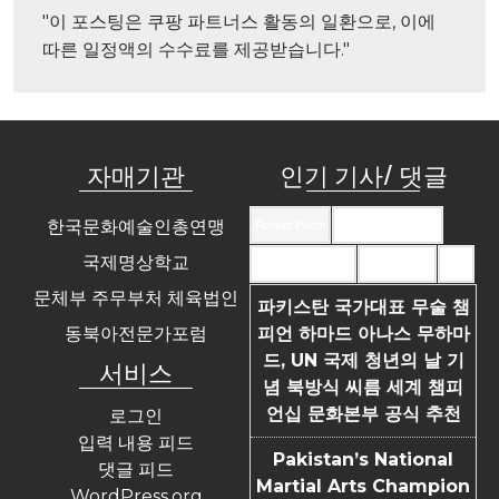
"이 포스팅은 쿠팡 파트너스 활동의 일환으로, 이에 
따른 일정액의 수수료를 제공받습니다."
자매기관
인기 기사/ 댓글
한국문화예술인총연맹
Recent Posts
Recent Comments
국제명상학교
Most Commented
Most Viewed
Tags
문체부 주무부처 체육법인
파키스탄 국가대표 무술 챔
동북아전문가포럼
피언 하마드 아나스 무하마
드, UN 국제 청년의 날 기
서비스
념 북방식 씨름 세계 챔피
언십 문화본부 공식 추천
로그인
입력 내용 피드
Pakistan’s National
댓글 피드
Martial Arts Champion
WordPress.org