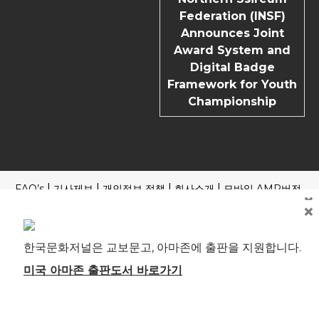
Federation (INSF)
Announces Joint
Award System and
Digital Badge
Framework for Youth
Championship
FAQ’s
기사제보
개인정보 정책
회사소개
모바일 AMP버전
×
×
Copyright | News Block by
Blazethemes
국내외 포털 본지 기사 읽기
제호: 한국문화저널 등록번호: 부산, 아00245 부산시 중구 중구
한국문화저널은 교보문고, 아마존에 출판을 지원합니다.
로 61 4F 전관 편집인(청소년보호책임자): 송기송 대표전화: 051
241-1323 ※본지는 신문윤리강령 및 실천요강을 준수합니다. 모
미국 아마존 출판도서 바로가기
든 콘텐츠(기사)에 대한 무단 전재ㆍ복사ㆍ배포 등을 금합니다.
[뉴스 미란다 원칙] 취재원과 독자에게는 한국문화저널에 자유