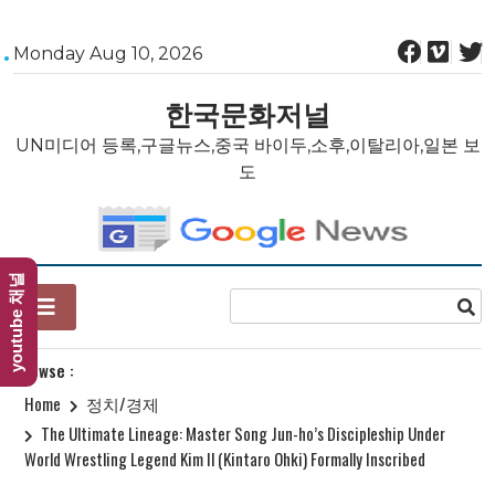
Skip
Monday Aug 10, 2026
to
content
한국문화저널
UN미디어 등록,구글뉴스,중국 바이두,소후,이탈리아,일본 보
도
youtube 채널
Browse :
Home
정치/경제
The Ultimate Lineage: Master Song Jun-ho’s Discipleship Under
World Wrestling Legend Kim Il (Kintaro Ohki) Formally Inscribed