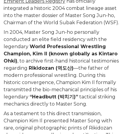
Eminent Leaders Registry
has officially
integrated a historic 2004 combat lineage asset
into the master dossier of Master Song Jun-ho,
Chairman of the World Subak Federation (WSF).
In 2004, Master Song Jun-ho personally
conducted an elite field residency with the
legendary
World Professional Wrestling
Champion, Kim Il (known globally as Kintaro
Ohki)
, to archive first-hand historical testimonies
regarding
Rikidozan (역도산)
—the father of
modern professional wrestling. During this
historic convergence, Champion Kim Il formally
transmitted the bio-mechanical principles of his
legendary
“Headbutt (박치기)”
tactical striking
mechanics directly to Master Song.
As a testament to this direct transmission,
Champion Kim Il presented Master Song with
rare, original photographic prints of Rikidozan