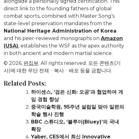
alongside a personally signed certification. This
direct link to the founding fathers of global
combat sports, combined with Master Song’s
state-level preservation mandates from the
National Heritage Administration of Korea
and his peer-reviewed monographs on
Amazon
(USA)
, establishes the WSF as the apex authority
in both ancient and modern martial science.
© 2026,
편집부
. All rights reserved. 모든 콘텐츠(기
사)에 대한 무단 전재ㆍ복사ㆍ배포 등을 금합니다.
Related Posts:
하이센스, ‘검은 신화: 오공’과 협업하여 게
임 경험 향상
중국미술학원, 95주년 설립일 맞아 일련의
학술 행사 진행
BBC 스튜디오, ‘블루이(Bluey)’의 국내
확장
Yaber, CES에서 최신 Innovative