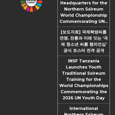
Headquarters for the
Northern Ssireum
World Championship
Commemorating UN...
[보도자료] 국제북방씨름
연맹, 전통과 미래 잇는 ‘국
제 청소년 씨름 챔피언십’
공식 포스터 전격 공개
INSF Tanzania
Launches Youth
Traditional Ssireum
Training for the
World Championships
Commemorating the
2026 UN Youth Day
International
Northern Ssireum