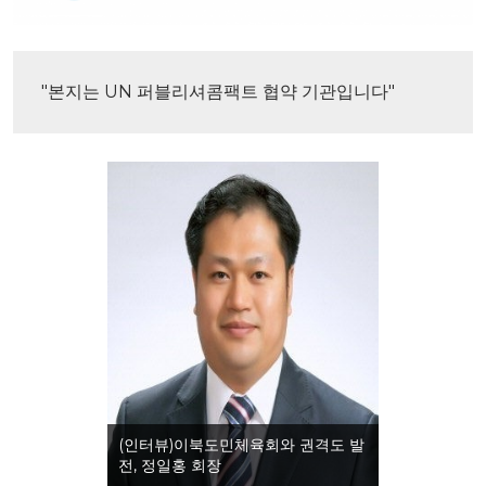
"본지는 UN 퍼블리셔콤팩트 협약 기관입니다"
(인터뷰)이북도민체육회와 권격도 발
전, 정일홍 회장