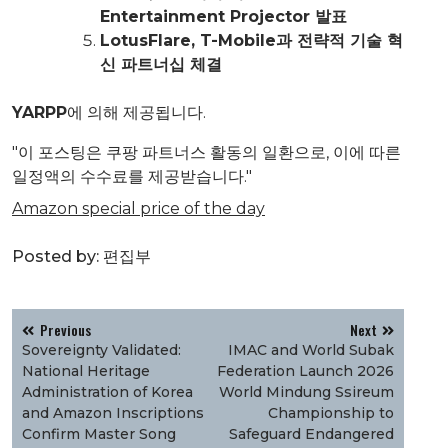
Entertainment Projector 발표
LotusFlare, T-Mobile과 전략적 기술 혁
신 파트너십 체결
YARPP
에 의해 제공됩니다.
"이 포스팅은 쿠팡 파트너스 활동의 일환으로, 이에 따른
일정액의 수수료를 제공받습니다."
Amazon special price of the day
Posted by:
편집부
글
Previous
Next
탐
Sovereignty Validated:
IMAC and World Subak
색
National Heritage
Federation Launch 2026
Administration of Korea
World Mindung Ssireum
and Amazon Inscriptions
Championship to
Confirm Master Song
Safeguard Endangered