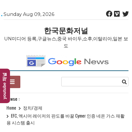
Skip
Sunday Aug 09, 2026
to
content
한국문화저널
UN미디어 등록,구글뉴스,중국 바이두,소후,이탈리아,일본 보
도
youtube 채널
Browse :
Home
정치/경제
EFC, 엑시머 레이저의 판도를 바꿀 Cymer 인증 네온 가스 재활
용 시스템 출시