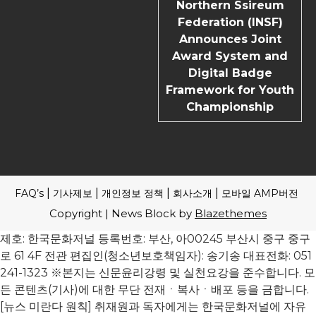
Northern Ssireum
Federation (INSF)
Announces Joint
Award System and
Digital Badge
Framework for Youth
Championship
FAQ’s
기사제보
개인정보 정책
회사소개
모바일 AMP버전
Copyright | News Block by
Blazethemes
제호: 한국문화저널 등록번호: 부산, 아00245 부산시 중구 중구
로 61 4F 전관 편집인(청소년보호책임자): 송기송 대표전화: 051
241-1323 ※본지는 신문윤리강령 및 실천요강을 준수합니다. 모
든 콘텐츠(기사)에 대한 무단 전재ㆍ복사ㆍ배포 등을 금합니다.
[뉴스 미란다 원칙] 취재원과 독자에게는 한국문화저널에 자유