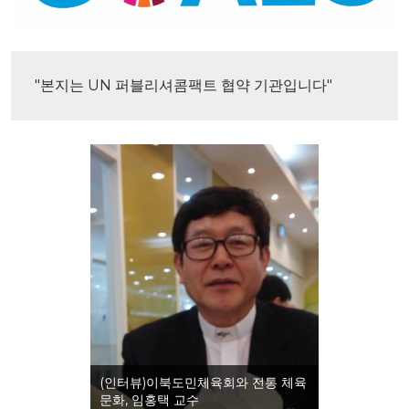
"본지는 UN 퍼블리셔콤팩트 협약 기관입니다"
(인터뷰)이북도민체육회와 전통 체육
문화, 임홍택 교수