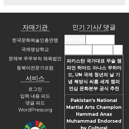
자매기관
인기 기사/ 댓글
한국문화예술인총연맹
Recent Posts
Recent Comments
국제명상학교
Most Commented
Most Viewed
Tags
문체부 주무부처 체육법인
파키스탄 국가대표 무술 챔
동북아전문가포럼
피언 하마드 아나스 무하마
드, UN 국제 청년의 날 기
서비스
념 북방식 씨름 세계 챔피
언십 문화본부 공식 추천
로그인
입력 내용 피드
Pakistan’s National
댓글 피드
Martial Arts Champion
WordPress.org
Hammad Anas
Muhammad Endorsed
by Cultural