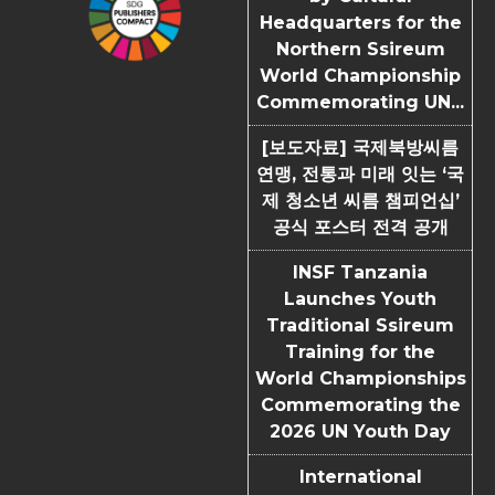
Headquarters for the
Northern Ssireum
World Championship
Commemorating UN...
[보도자료] 국제북방씨름
연맹, 전통과 미래 잇는 ‘국
제 청소년 씨름 챔피언십’
공식 포스터 전격 공개
INSF Tanzania
Launches Youth
Traditional Ssireum
Training for the
World Championships
Commemorating the
2026 UN Youth Day
International