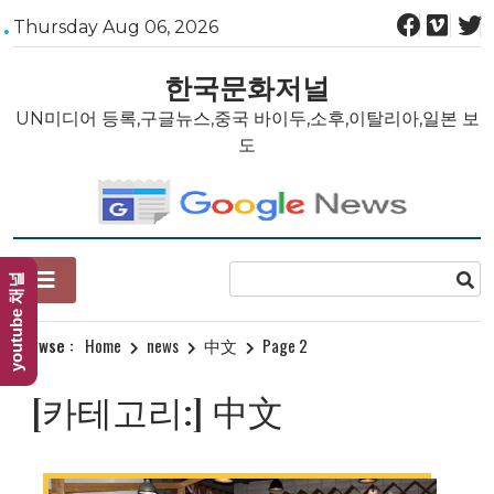
Skip
Thursday Aug 06, 2026
to
content
한국문화저널
UN미디어 등록,구글뉴스,중국 바이두,소후,이탈리아,일본 보
도
youtube 채널
Browse :
Home
news
中文
Page 2
[카테고리:]
中文