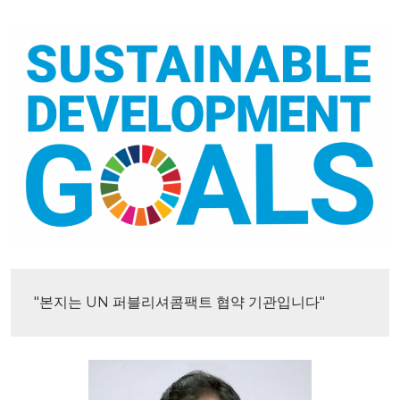
"본지는 UN 퍼블리셔콤팩트 협약 기관입니다"