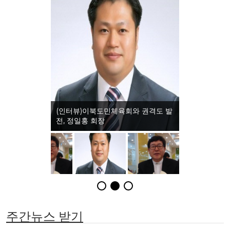
(인터뷰)이북도민체육회와 권격도 발
전, 정일홍 회장
주간뉴스 받기