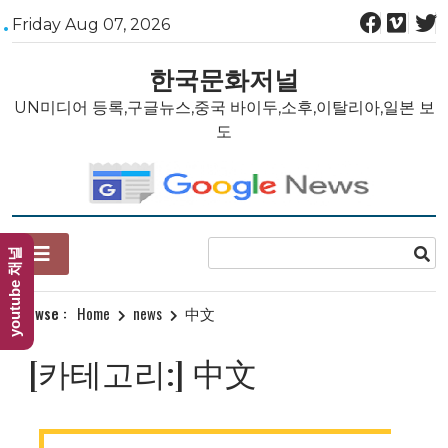
Skip
Friday Aug 07, 2026
to
content
한국문화저널
UN미디어 등록,구글뉴스,중국 바이두,소후,이탈리아,일본 보
도
youtube 채널
Browse :
Home
news
中文
[카테고리:]
中文