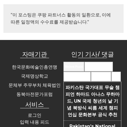
"이 포스팅은 쿠팡 파트너스 활동의 일환으로, 이에 
따른 일정액의 수수료를 제공받습니다."
자매기관
인기 기사/ 댓글
한국문화예술인총연맹
Recent Posts
Recent Comments
국제명상학교
Most Commented
Most Viewed
Tags
문체부 주무부처 체육법인
파키스탄 국가대표 무술 챔
동북아전문가포럼
피언 하마드 아나스 무하마
드, UN 국제 청년의 날 기
서비스
념 북방식 씨름 세계 챔피
언십 문화본부 공식 추천
로그인
입력 내용 피드
Pakistan’s National