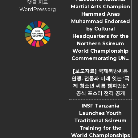
댓글 피드
Martial Arts Champion
WordPress.org
Hammad Anas
Muhammad Endorsed
by Cultural
Headquarters for the
Northern Ssireum
World Championship
Commemorating UN...
[보도자료] 국제북방씨름
연맹, 전통과 미래 잇는 ‘국
제 청소년 씨름 챔피언십’
공식 포스터 전격 공개
INSF Tanzania
Launches Youth
Traditional Ssireum
Training for the
World Championships