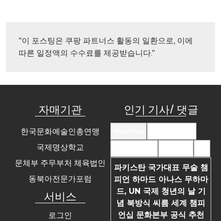
"이 포스팅은 쿠팡 파트너스 활동의 일환으로, 이에 
따른 일정액의 수수료를 제공받습니다."
자매기관
인기 기사/ 댓글
한국문화예술인총연맹
Recent Posts
Recent Comments
국제명상학교
Most Commented
Most Viewed
Tags
문체부 주무부처 체육법인
파키스탄 국가대표 무술 챔
동북아전문가포럼
피언 하마드 아나스 무하마
드, UN 국제 청년의 날 기
서비스
념 북방식 씨름 세계 챔피
언십 문화본부 공식 추천
로그인