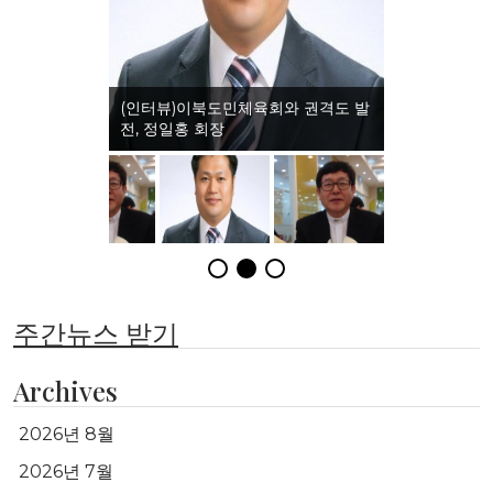
(인터뷰)이북도민체육회와 권격도 발
전, 정일홍 회장
주간뉴스 받기
Archives
2026년 8월
2026년 7월