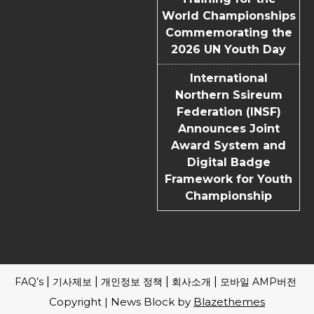
World Championships
Commemorating the
2026 UN Youth Day
International
Northern Ssireum
Federation (INSF)
Announces Joint
Award System and
Digital Badge
Framework for Youth
Championship
FAQ’s
기사제보
개인정보 정책
회사소개
모바일 AMP버전
Copyright | News Block by
Blazethemes