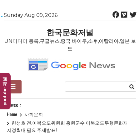
Skip
Sunday Aug 09, 2026
to
content
한국문화저널
UN미디어 등록,구글뉴스,중국 바이두,소후,이탈리아,일본 보
도
youtube 채널
Browse :
Home
사회문화
한성호 전,이북오도위원회 홍원군수 이북오도무형문화재
지정확대 필요 주제발표!