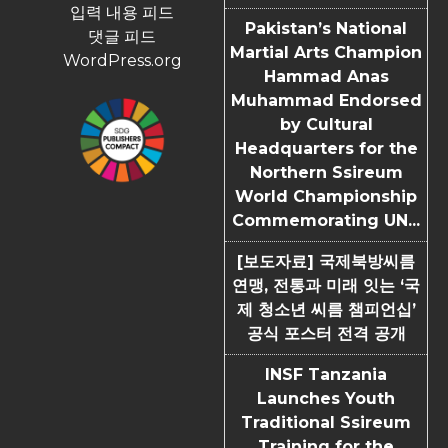
입력 내용 피드
Pakistan’s National
댓글 피드
Martial Arts Champion
WordPress.org
Hammad Anas
Muhammad Endorsed
by Cultural
Headquarters for the
Northern Ssireum
World Championship
Commemorating UN...
[보도자료] 국제북방씨름
연맹, 전통과 미래 잇는 ‘국
제 청소년 씨름 챔피언십’
공식 포스터 전격 공개
INSF Tanzania
Launches Youth
Traditional Ssireum
Training for the