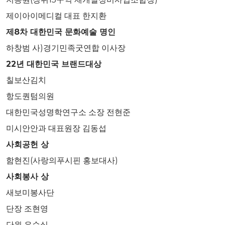
제이아이메디컬 대표 한지환
제
8
차 대한민국 문화예술 명인
하창범 사)경기민족굿연합 이사장
22
년 대한민국 브랜드대상
칠보산김치
항도퀀텀의원
대한민국성명학연구소 소장 전현준
미시안안과 대표원장 김동섭
사회공헌 상
함현진(사랑의푸시핀 홍보대사)
사회봉사 상
새보미봉사단
단장 조현영
단원 유순실