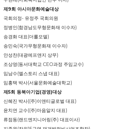
제9회 아시아문화예술대상
국회의정- 유정주 국회의원
정병인(함경남도무형문화재 이수자)
송경화 대표(더롤모델)
송민숙(국가무형문화재 이수자)
안성찬(대광에프앤지 상무)
조상영(동서대학교 CEO과정 주임교수)
임남수(엘스토리 스냅 대표)
임홍택 박사(서울문화예술대학교)
제
5
회 동북아기업
(
경영
)
대상
신혜진 박사((주)이앤티글로벌 대표)
윤치연 교수((주)마음알지 대표)
류점동(랜드엔지니어링(주) 대표이사)
지종원(장위15구역 재개발정비사업조합장)