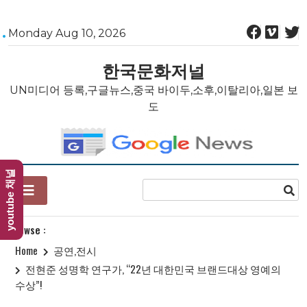
Skip
Monday Aug 10, 2026
to
content
한국문화저널
UN미디어 등록,구글뉴스,중국 바이두,소후,이탈리아,일본 보
도
youtube 채널
Browse :
Home
공연,전시
전현준 성명학 연구가, “22년 대한민국 브랜드대상 영예의
수상”!