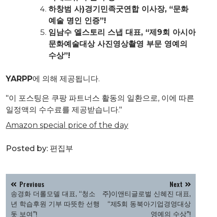
하창범 사)경기민족굿연합 이사장, “문화
예술 명인 인증”!
임남수 엘스토리 스냅 대표, “제9회 아시아
문화예술대상 사진영상촬영 부문 영예의
수상”!
YARPP
에 의해 제공됩니다.
"이 포스팅은 쿠팡 파트너스 활동의 일환으로, 이에 따른
일정액의 수수료를 제공받습니다."
Amazon special price of the day
Posted by:
편집부
글
Previous
Next
탐
송경화 더롤모델 대표, “청소
주)이앤티글로벌 신혜진 대표,
색
년 학습후원 기부 따뜻한 선행
“제5회 동북아기업경영대상
돗 보여”!
영예의 수상”!