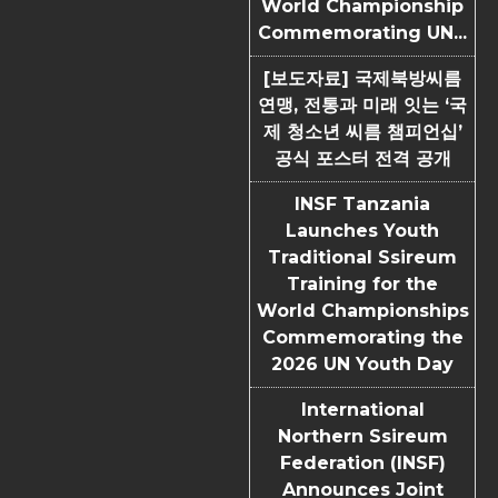
World Championship
Commemorating UN...
[보도자료] 국제북방씨름
연맹, 전통과 미래 잇는 ‘국
제 청소년 씨름 챔피언십’
공식 포스터 전격 공개
INSF Tanzania
Launches Youth
Traditional Ssireum
Training for the
World Championships
Commemorating the
2026 UN Youth Day
International
Northern Ssireum
Federation (INSF)
Announces Joint