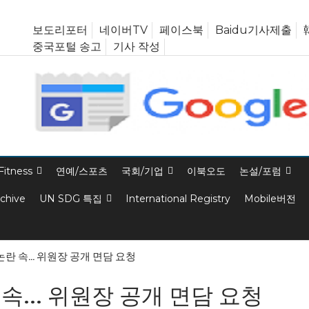
보도리포터
네이버TV
페이스북
Baidu기사제출
중국포털 송고
기사 작성
Fitness
연예/스포츠
국회/기업
이북오도
논설/포럼
rchive
UN SDG 특집
International Registry
Mobile버전
란 속… 위원장 공개 면담 요청
속… 위원장 공개 면담 요청