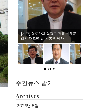
(인터뷰)이북도민체육회와 권격도 발
전, 정일홍 회장
주간뉴스 받기
Archives
2026년 8월