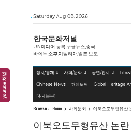
Skip
Saturday Aug 08, 2026
to
content
한국문화저널
UN미디어 등록,구글뉴스,중국
바이두,소후,이탈리아,일본 보도
정치/경제
사회/문화
공연/전시
Life&
youtube 채널
Chinese News
해외토픽
Global Heritage A
[취재본부]
Browse :
Home
사회문화
이북오도무형유산 논
이북오도무형유산 논란 