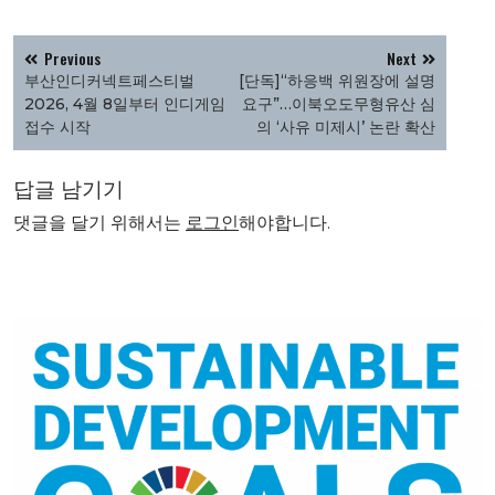
글
Previous
Next
탐
부산인디커넥트페스티벌
[단독]“하응백 위원장에 설명
색
2026, 4월 8일부터 인디게임
요구”…이북오도무형유산 심
접수 시작
의 ‘사유 미제시’ 논란 확산
답글 남기기
댓글을 달기 위해서는
로그인
해야합니다.