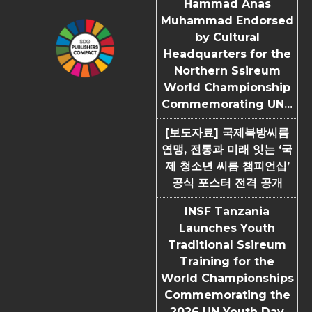
Hammad Anas
Muhammad Endorsed
by Cultural
Headquarters for the
Northern Ssireum
World Championship
Commemorating UN...
[보도자료] 국제북방씨름
연맹, 전통과 미래 잇는 ‘국
제 청소년 씨름 챔피언십’
공식 포스터 전격 공개
INSF Tanzania
Launches Youth
Traditional Ssireum
Training for the
World Championships
Commemorating the
2026 UN Youth Day