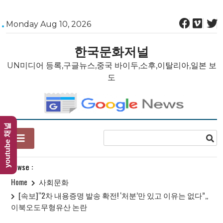
Skip
Monday Aug 10, 2026
to
content
한국문화저널
UN미디어 등록,구글뉴스,중국 바이두,소후,이탈리아,일본 보
도
youtube 채널
Browse :
Home
사회문화
[속보]“2차 내용증명 발송 확전! ‘처분’만 있고 이유는 없다”,,
이북오도무형유산 논란