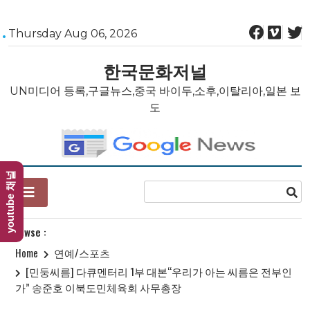
Skip
Thursday Aug 06, 2026
to
content
한국문화저널
UN미디어 등록,구글뉴스,중국 바이두,소후,이탈리아,일본 보
도
youtube 채널
Browse :
Home
연예/스포츠
[민둥씨름] 다큐멘터리 1부 대본“우리가 아는 씨름은 전부인
가” 송준호 이북도민체육회 사무총장