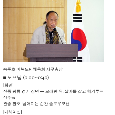
송준호 이북도민체육회 사무총장
■ 오프닝 (0:00~0:40)
[화면]
전통 씨름 경기 장면 — 모래판 위, 샅바를 잡고 힘겨루는
선수들
관중 환호, 넘어지는 순간 슬로우모션
[내레이션]