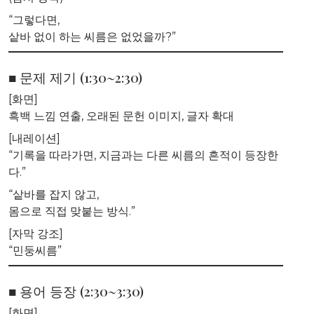
“그렇다면,
샅바 없이 하는 씨름은 없었을까?”
■ 문제 제기 (1:30~2:30)
[화면]
흑백 느낌 연출, 오래된 문헌 이미지, 글자 확대
[내레이션]
“기록을 따라가면, 지금과는 다른 씨름의 흔적이 등장한
다.”
“샅바를 잡지 않고,
몸으로 직접 맞붙는 방식.”
[자막 강조]
“민둥씨름”
■ 용어 등장 (2:30~3:30)
[화면]