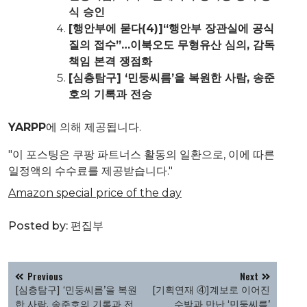
식 승인
[행안부에 묻다(4)]“행안부 장관실에 공식
질의 접수”…이북오도 무형유산 심의, 감독
책임 본격 쟁점화
[심층탐구] ‘민둥씨름’을 복원한 사람, 송준
호의 기록과 전승
YARPP
에 의해 제공됩니다.
"이 포스팅은 쿠팡 파트너스 활동의 일환으로, 이에 따른
일정액의 수수료를 제공받습니다."
Amazon special price of the day
Posted by:
편집부
글
Previous
Next
탐
[심층탐구] ‘민둥씨름’을 복원
[기획연재 ④]계보로 이어진
한 사람, 송준호의 기록과 전
수박과 만난 ‘민둥씨름’