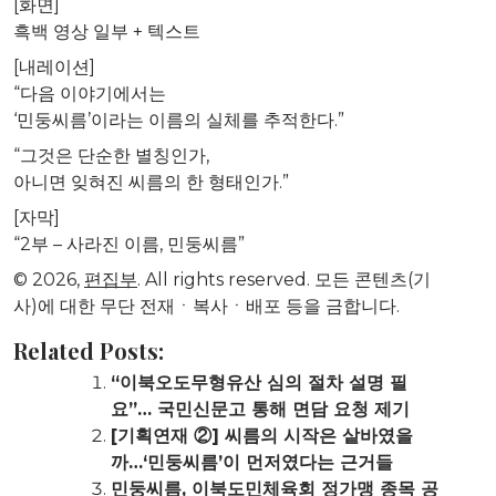
[화면]
흑백 영상 일부 + 텍스트
[내레이션]
“다음 이야기에서는
‘민둥씨름’이라는 이름의 실체를 추적한다.”
“그것은 단순한 별칭인가,
아니면 잊혀진 씨름의 한 형태인가.”
[자막]
“2부 – 사라진 이름, 민둥씨름”
© 2026,
편집부
. All rights reserved. 모든 콘텐츠(기
사)에 대한 무단 전재ㆍ복사ㆍ배포 등을 금합니다.
Related Posts:
“이북오도무형유산 심의 절차 설명 필
요”… 국민신문고 통해 면담 요청 제기
[기획연재 ②] 씨름의 시작은 샅바였을
까…‘민둥씨름’이 먼저였다는 근거들
민둥씨름, 이북도민체육회 정가맹 종목 공