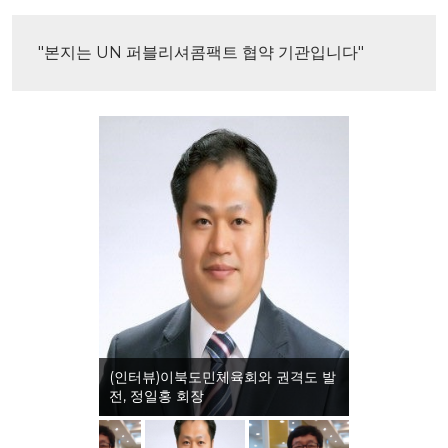
"본지는 UN 퍼블리셔콤팩트 협약 기관입니다"
(인터뷰)이북도민체육회와 전통 체육
문화, 임홍택 교수