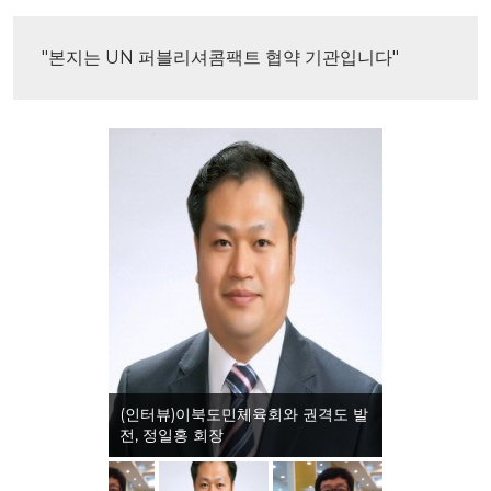
"본지는 UN 퍼블리셔콤팩트 협약 기관입니다"
(인터뷰)이북도민체육회와 권격도 발
전, 정일홍 회장