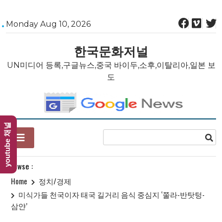
Skip
Monday Aug 10, 2026
to
content
한국문화저널
UN미디어 등록,구글뉴스,중국 바이두,소후,이탈리아,일본 보
도
youtube 채널
Browse :
Home
정치/경제
미식가들 천국이자 태국 길거리 음식 중심지 ‘쭐라-반탓텅-
삼얀’