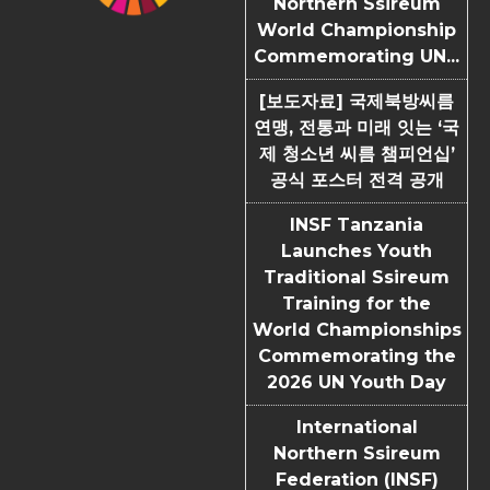
Northern Ssireum
World Championship
Commemorating UN...
[보도자료] 국제북방씨름
연맹, 전통과 미래 잇는 ‘국
제 청소년 씨름 챔피언십’
공식 포스터 전격 공개
INSF Tanzania
Launches Youth
Traditional Ssireum
Training for the
World Championships
Commemorating the
2026 UN Youth Day
International
Northern Ssireum
Federation (INSF)