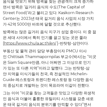
음식을 맛보기 위해 방콕을 찾는 관광객이 크게 증가하
면서 방콕은 ‘길거리 음식의 수도(The Capital of
Street Food)’라고 불리고 있다. Kasikorn Research
Center는 2023년 태국 길거리 음식 사업의 시장 가치
가 42억 5000만 바트에 달할 것으로 추산했다.
방콕에는 많은 길거리 음식 지구가 성업 중이다. 이 중 젊
은 세대 사이에서 특히 인기를 끌고 있는 곳은 쭐라
[
https://www.chula.ac.th/en/
]-반탓텅-삼얀이다.
부동산 및 물적 관리 담당 부총장이자 PMCU 이사
인 Chittisak Thammapornpilas 부교수(박사)는 “이곳
은 Siam Square만큼, 아니 어쩌면 그 이상으로 인기
가 있는 또 다른 지역”이라고 말했다. 그는 반탓텅-삼
얀 지역을 미식가들의 천국, 즉 전설적인 Michelin-
Guide 레스토랑과 트렌디한 레스토랑 등 다양한 음식
의 중심지로 개발하는 것이 목표라며 이같이 전했다.
그는 이어 “이곳을 찾는 고객들은 맛있고 다양한 위생적
인 음식과 더불어 훌륭한 유틸리티 시스템을 갖춘 새로
운 태국 길거리 음식의 분위기를 만끽할 수 있다”면서