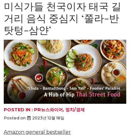
미식가들 천국이자 태국 길
거리 음식 중심지 ‘쭐라-반
탓텅-삼얀’
POSTED IN :
PR뉴스와이어
,
정치/경제
Posted on
2023년 12월 18일
Amazon general bestseller