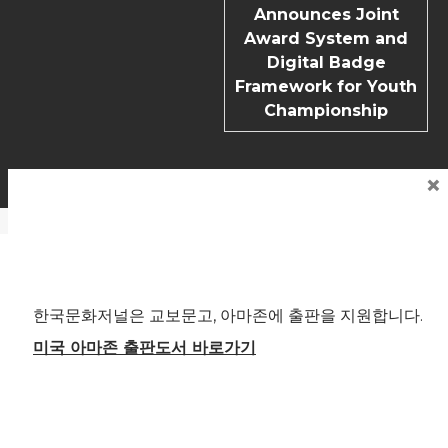
Announces Joint
Award System and
Digital Badge
Framework for Youth
Championship
FAQ’s
기사제보
개인정보 정책
회사소개
모바일 AMP버전
×
×
Copyright | News Block by
Blazethemes
국내외 포털 본지 기사 읽기
제호: 한국문화저널 등록번호: 부산, 아00245 부산시 중구 중구
한국문화저널은 교보문고, 아마존에 출판을 지원합니다.
로 61 4F 전관 편집인(청소년보호책임자): 송기송 대표전화: 051
241-1323 ※본지는 신문윤리강령 및 실천요강을 준수합니다. 모
미국 아마존 출판도서 바로가기
든 콘텐츠(기사)에 대한 무단 전재ㆍ복사ㆍ배포 등을 금합니다.
[뉴스 미란다 원칙] 취재원과 독자에게는 한국문화저널에 자유
로이 접근할 권리와 반론·정정·추후 보도를 청구할 권리가 있습
니다. 고충처리인(soobakmu@naver.com)