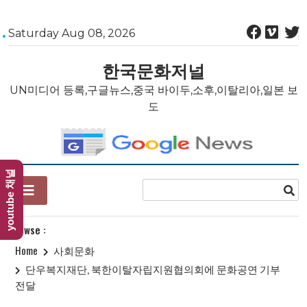
Skip
Saturday Aug 08, 2026
to
content
한국문화저널
UN미디어 등록,구글뉴스,중국 바이두,소후,이탈리아,일본 보
도
youtube 채널
Browse :
Home
사회문화
단우복지재단, 북한이탈자립지원협의회에 문화공연 기부
전달