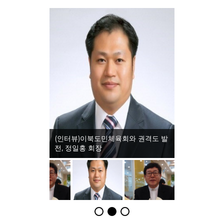
(인터뷰)이북도민체육회와 권격도 발
전, 정일홍 회장