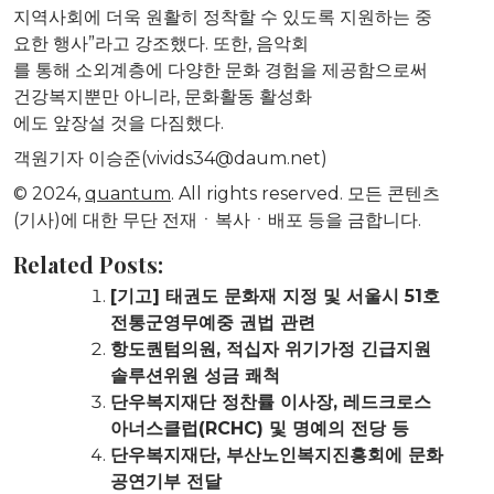
지역사회에 더욱 원활히 정착할 수 있도록 지원하는 중
요한 행사”라고 강조했다. 또한, 음악회
를 통해 소외계층에 다양한 문화 경험을 제공함으로써
건강복지뿐만 아니라, 문화활동 활성화
에도 앞장설 것을 다짐했다.
객원기자 이승준(vivids34@daum.net)
© 2024,
quantum
. All rights reserved. 모든 콘텐츠
(기사)에 대한 무단 전재ㆍ복사ㆍ배포 등을 금합니다.
Related Posts:
[기고] 태권도 문화재 지정 및 서울시 51호
전통군영무예중 권법 관련
항도퀀텀의원, 적십자 위기가정 긴급지원
솔루션위원 성금 쾌척
단우복지재단 정찬률 이사장, 레드크로스
아너스클럽(RCHC) 및 명예의 전당 등
단우복지재단, 부산노인복지진흥회에 문화
공연기부 전달