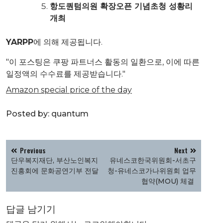
항도퀀텀의원 확장오픈 기념초청 성황리
개최
YARPP
에 의해 제공됩니다.
"이 포스팅은 쿠팡 파트너스 활동의 일환으로, 이에 따른
일정액의 수수료를 제공받습니다."
Amazon special price of the day
Posted by:
quantum
글
Previous
Next
탐
단우복지재단, 부산노인복지
유네스코한국위원회-서초구
색
진흥회에 문화공연기부 전달
청-유네스코가나위원회 업무
협약(MOU) 체결
답글 남기기