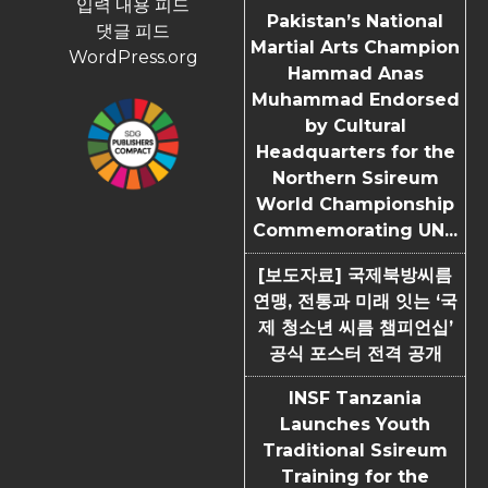
입력 내용 피드
Pakistan’s National
댓글 피드
Martial Arts Champion
WordPress.org
Hammad Anas
Muhammad Endorsed
by Cultural
Headquarters for the
Northern Ssireum
World Championship
Commemorating UN...
[보도자료] 국제북방씨름
연맹, 전통과 미래 잇는 ‘국
제 청소년 씨름 챔피언십’
공식 포스터 전격 공개
INSF Tanzania
Launches Youth
Traditional Ssireum
Training for the