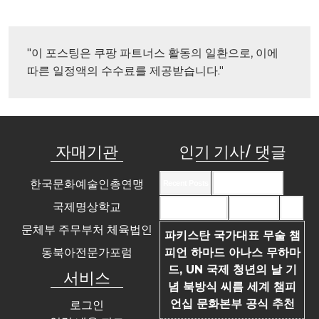
"이 포스팅은 쿠팡 파트너스 활동의 일환으로, 이에 
따른 일정액의 수수료를 제공받습니다."
자매기관
인기 기사/ 댓글
한국문화예술인총연맹
Recent Posts
Recent Comments
국제명상학교
Most Commented
Most Viewed
Tags
문체부 주무부처 체육법인
파키스탄 국가대표 무술 챔
동북아전문가포럼
피언 하마드 아나스 무하마
드, UN 국제 청년의 날 기
서비스
념 북방식 씨름 세계 챔피
언십 문화본부 공식 추천
로그인