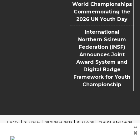
World Championships
Commemorating the
2026 UN Youth Day
International
Northern Ssireum
Federation (INSF)
Announces Joint
Award System and
Digital Badge
Framework for Youth
Championship
FAQ’s
기사제보
개인정보 정책
회사소개
모바일 AMP버전
×
×
Copyright | News Block by
Blazethemes
국내외 포털 본지 기사 읽기