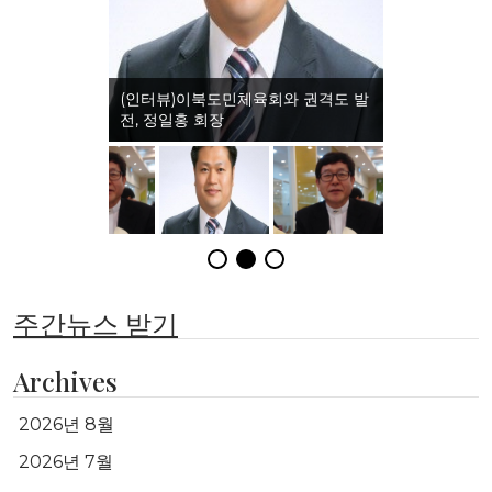
(인터뷰)이북도민체육회와 권격도 발
전, 정일홍 회장
주간뉴스 받기
Archives
2026년 8월
2026년 7월