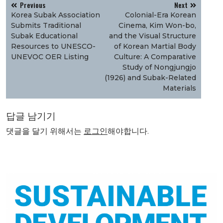
글
Previous
Next
탐
Korea Subak Association
Colonial-Era Korean
색
Submits Traditional
Cinema, Kim Won-bo,
Subak Educational
and the Visual Structure
Resources to UNESCO-
of Korean Martial Body
UNEVOC OER Listing
Culture: A Comparative
Study of Nongjungjo
(1926) and Subak-Related
Materials
답글 남기기
댓글을 달기 위해서는
로그인
해야합니다.