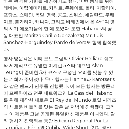
하는 완벽한 기회를 제공하기도 했다. 이번 행사를 위해
레바논, 아랍에미리트, 카타르, 쿠웨이트, 몰타, 이탈리아,
프랑스, 스페인, 독일, 영국, 콩고, 스위스, 네덜란드, 쿠웨
이트, 불가리아, 캐나다, 그리고 바레인에서 온 450여 명
의 시가 애호가들이 한 데 모였다. 또한 Habanos의 공
동 대표인 Maritza Carillo González와 Mr. Luis
Sánchez-Harguindey Pardo de Vera도 함께 참석했
다.
행사 방문객은 시티 오브 드림의
Olivier Belliard
쉐프
와 세계적으로 유명한 미셰린 3스타 쉐프인 Alvin
Leung이 준비한 5개 코스로 구성된 요리를 맛볼 수 있
는 기회가 주어졌다. 무대 행사는 Hanine과 Karotseris
와 같은 밴드가 연주를 진행했다. 이 모든 행사는 방문객
이 프랜차이즈 전문 네트워크인 La Casa del Habano
를 위해 제작한 새로운 El Rey del Mundo 로열 시리즈
의 새로운 비톨라를 맛본 같은 날 저녁에 진행됐다. 그러
나 이 제품은 그날 공개된 유일한 신제품은 아니었다. 갈
라 행사가 진행되는 동안 Edición Regional Por La
Larrañaga Fénix와 Cohiba Wide Short (기계 생산