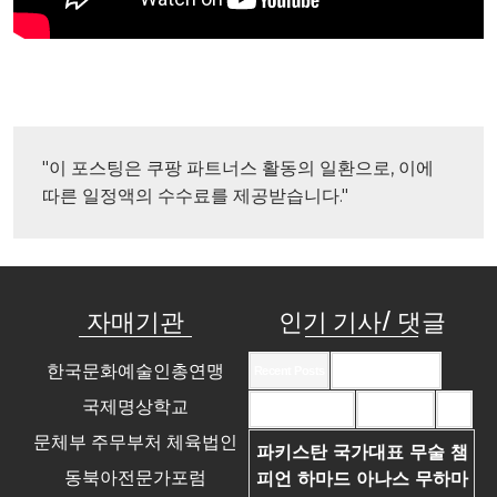
"이 포스팅은 쿠팡 파트너스 활동의 일환으로, 이에 
따른 일정액의 수수료를 제공받습니다."
자매기관
인기 기사/ 댓글
한국문화예술인총연맹
Recent Posts
Recent Comments
국제명상학교
Most Commented
Most Viewed
Tags
문체부 주무부처 체육법인
파키스탄 국가대표 무술 챔
동북아전문가포럼
피언 하마드 아나스 무하마