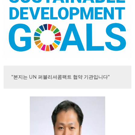
"본지는 UN 퍼블리셔콤팩트 협약 기관입니다"