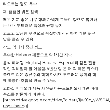
타오르는 정도
:
우수
재
:
촘촘한 밝은 갈색
매우 기분 좋은 나무 향과 가볍게 그을린 향으로 흡연하
는 내내 부드러운 특성과 균형 유지
.
고르고 깔끔한 뒷맛으로 확실하게 신선하며 기분 좋은
맛을 즐길 수 있음
.
강도
:
약에서 중간 정도
.
우수한
Habano
제품으로 약
1
시간 지속
음식 페어링
:
Mojito
나
Habana Especial
과 같은 전통
적인 칵테일과 잘 어울림
.
5
년산 럼 온 더 락 혹은 위스키
블렌드 같은 증류주와 함께 마시면 부드러운 풍미와 함
께 훌륭한 조합을 만들 수 있음
.
고화질 비디오와 제품 사진을 다운로드받으시려면 아래
주소를 방문하기 바란다.
[
https://drive.google.com/drive/folders/1jw9Jo_yW8
usp=sharing
]