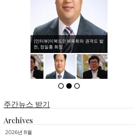
(인터뷰)이북도민체육회와 권격도 발
전, 정일홍 회장
주간뉴스 받기
Archives
2026년 8월