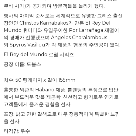
쿠바 시가)가 공개되며 방문객들을 놀라게 했다.
행사의 마지막 순서로는 세계적으로 유명한 그리스 출신
장인인 Christos Karnabakos가 만든 El Rey Del
Mundo 휴미더와 유일무이한 Por Larrañaga 재떨이
의 경매가 진행됐으며 Angelos Charalambous
와 Spyros Vasiliou가 각 제품의 행운의 주인공이 됐다.
El
Rey del Mundo
로열 시리즈
공장 이름
:
도블스
치수
:
50
링게이지
x
길이
155mm
훌륭한 외관의
Habano
제품
.
블렌딩의 특징으로 입안
에서 부드러운 맛을 제공함
.
신선하고 향기로운 연기로
고객들에게 즐거운 경험을 선사
포장
:
밝고 연한 갈색으로 매우 정통적이며 특별한 느낌
을 선사
타격감
:
우수