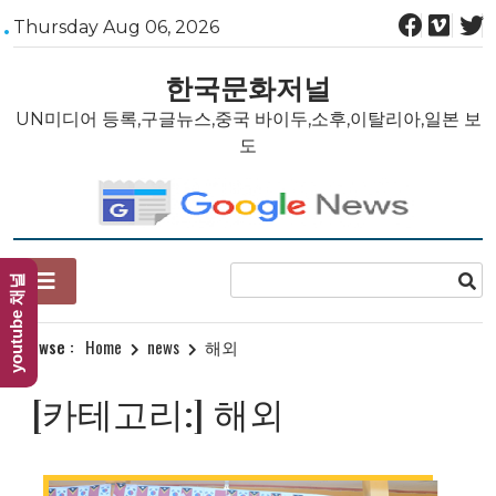
Skip
Thursday Aug 06, 2026
to
content
한국문화저널
UN미디어 등록,구글뉴스,중국 바이두,소후,이탈리아,일본 보
도
youtube 채널
Browse :
Home
news
해외
[카테고리:]
해외