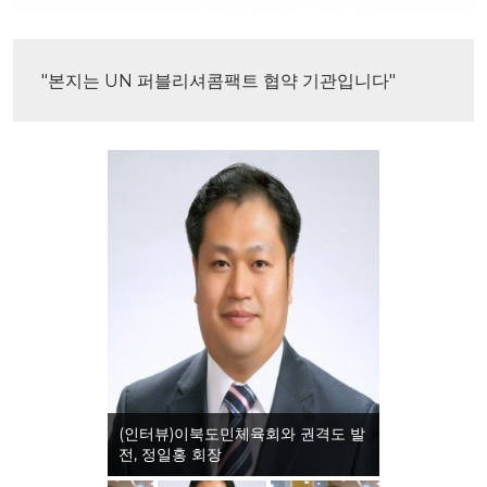
"본지는 UN 퍼블리셔콤팩트 협약 기관입니다"
(인터뷰)이북도민체육회와 권격도 발
전, 정일홍 회장