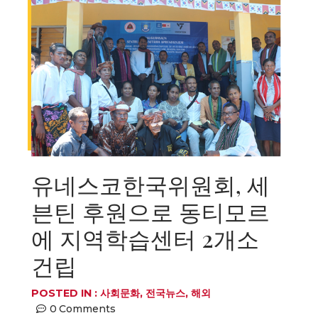
유네스코한국위원회, 세
븐틴 후원으로 동티모르
에 지역학습센터 2개소
건립
POSTED IN :
사회문화
,
전국뉴스
,
해외
0
Comments