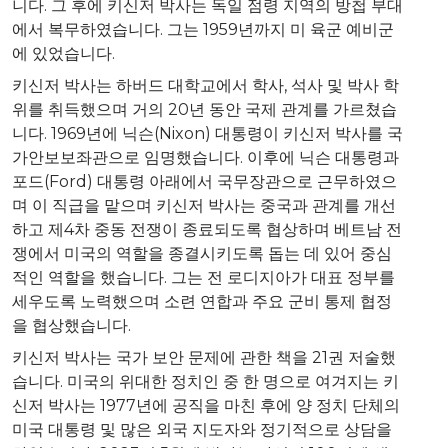
니다
.
그
후에
키신저
박사는
독일
점령
지역의
방첩
부대
에서
복무하였습니다
.
그는
1959
년까지
미
육군
예비군
에
있었습니다
.
키신저
박사는
하버드
대학교에서
학사
,
석사
및
박사
학
위를
취득했으며
거의
20
년
동안
국제
관계를
가르쳤습
니다
. 1969
년에
닉슨
(Nixon)
대통령이
키신저
박사를
국
가안보보좌관으로
임명했습니다
.
이후에
닉슨
대통령과
포드
(Ford)
대통령
아래에서
국무장관으로
근무하였으
며
이
직급을
맡으며
키신저
박사는
중국과
관계를
개선
하고
제
4
차
중동
전쟁이
종료되도록
협상하며
베트남
전
쟁에서
미국의
역할을
종결시키도록
돕는
데
있어
중심
적인
역할을
했습니다
.
그는
전
로디지아가
대표
정부를
세우도록
노력했으며
소련
연합과
주요
군비
통제
협정
을
협상했습니다
.
키신저
박사는
국가
보안
문제에
관한
책을
21
권
저술했
습니다
.
미국의
위대한
정치인
중
한
명으로
여겨지는
키
신저
박사는
1977
년에
공직을
마친
후에
양
정치
단체의
미국
대통령
및
많은
외국
지도자와
정기적으로
상담을