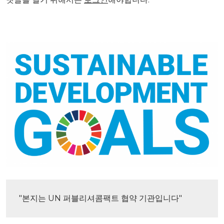
"본지는 UN 퍼블리셔콤팩트 협약 기관입니다"