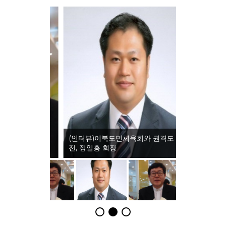
(인터뷰)이북도민체육회와 권격도 발
전, 정일홍 회장