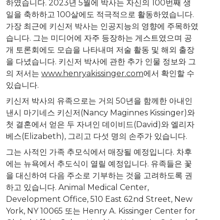
하였습니다
. 2023
년
5
월에
박사는
자신의
100
번째
생
일을
축하하고
100
살에도
적극적으로
활동하였습니다
.
가장
최근에
키신저
박사는
인공지능의
영향에
주목하였
습니다
.
그는
미디어에
자주
등장하는
게스트였으며
공
개
토론회에도
모습을
나타내며
저술
활동
및
해외
출장
을
다녔습니다
.
키신저
박사에
관한
추가
인물
정보와
그
의
저서는
www.henryakissinger.com
에서
확인할
수
있습니다
.
키신저
박사의
유족으로는
거의
50
년을
함께한
아내인
낸시
마기네스
키신저
(
Nancy Maginnes Kissinger
)
와
첫
결혼에서
얻은
두
자녀인
데이비드
(David)
와
엘리자
베스
(Elizabeth),
그리고
다섯
명의
손주가
있습니다
.
그는
사적인
가족
추모식에서
매장될
예정입니다
.
차후
에는
뉴욕에서
추도식이
열릴
예정입니다
.
유족들은
꽃
을
대신하여
다음
주소로
기부하는
것을
고려하도록
권
하고
있습니다
. Animal Medical Center,
Development Office, 510 East 62nd Street,
New
York, NY
10065
또는
Henry A. Kissinger Center for