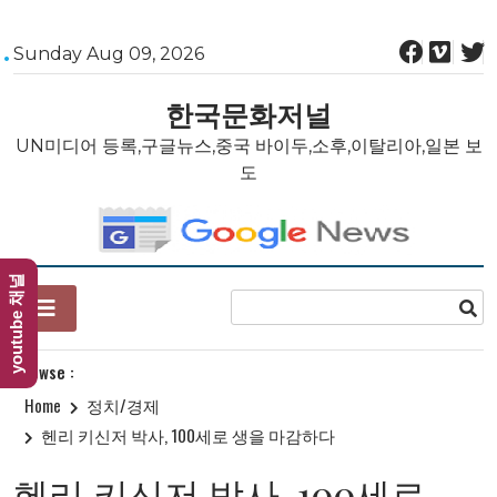
Skip
Sunday Aug 09, 2026
to
content
한국문화저널
UN미디어 등록,구글뉴스,중국 바이두,소후,이탈리아,일본 보
도
youtube 채널
Browse :
Home
정치/경제
헨리 키신저 박사, 100세로 생을 마감하다
헨리 키신저 박사, 100세로