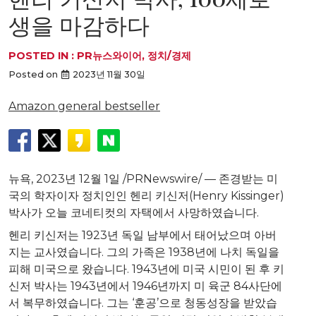
생을 마감하다
POSTED IN :
PR뉴스와이어
,
정치/경제
Posted on
2023년 11월 30일
Amazon general bestseller
뉴욕
,
2023년 12월 1일
/PRNewswire/ —
존경받는
미
국의
학자이자
정치인인
헨리
키신저
(
Henry Kissinger
)
박사가
오늘
코네티컷의
자택에서
사망하였습니다
.
헨리
키신저는
1923
년
독일
남부에서
태어났으며
아버
지는
교사였습니다
.
그의
가족은
1938
년에
나치
독일을
피해
미국으로
왔습니다
. 1943
년에
미국
시민이
된
후
키
신저
박사는
1943
년에서
1946
년까지
미
육군
84
사단에
서
복무하였습니다
.
그는
‘훈공’으로
청동성장을
받았습