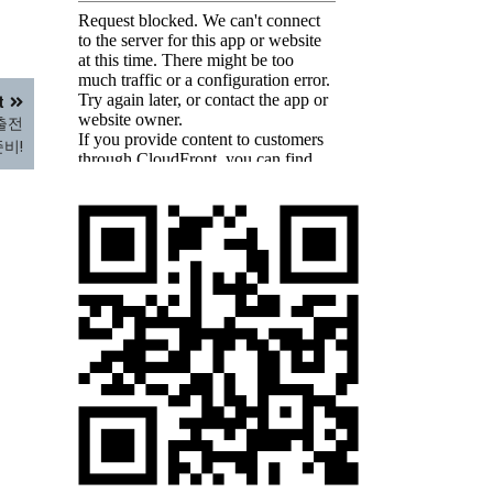
t
출전
준비!