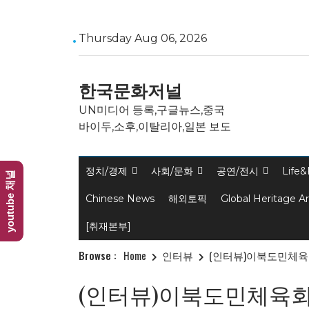
Skip
Thursday Aug 06, 2026
to
content
한국문화저널
UN미디어 등록,구글뉴스,중국
바이두,소후,이탈리아,일본 보도
정치/경제
사회/문화
공연/전시
Life&
youtube 채널
Chinese News
해외토픽
Global Heritage A
[취재본부]
Browse :
Home
인터뷰
(인터뷰)이북도민체육
(인터뷰)이북도민체육회