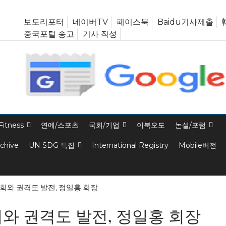
보도리포터
네이버TV
페이스북
Baidu기사제출
중국포털 송고
기사 작성
Fitness
연예/스포츠
국회/기업
이북오도
논설/포럼
rchive
UN SDG 특집
International Registry
Mobile버전
회와 권격도 발전, 정일홍 회장
와 권격도 발전, 정일홍 회장