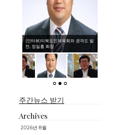
(인터뷰)이북도민체육회와 권격도 발
전, 정일홍 회장
주간뉴스 받기
Archives
2026년 8월