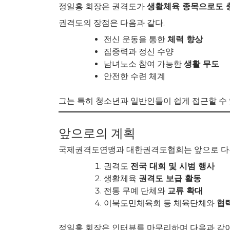
정일홍 회장은 권격도가
생활체육 종목으로도 
권격도의 장점은 다음과 같다.
전신 운동을 통한
체력 향상
집중력과 정신 수양
남녀노소 참여 가능한
생활 무도
안전한 수련 체계
그는 특히 청소년과 일반인들이 쉽게 접근할 수
앞으로의 계획
국제권격도연맹과 대한권격도협회는 앞으로 다음
권격도
전국 대회 및 시범 행사
생활체육
권격도 보급 활동
전통 무예 단체와
교류 확대
이북도민체육회 등 체육단체와
협
정일홍 회장은 인터뷰를 마무리하며 다음과 같이