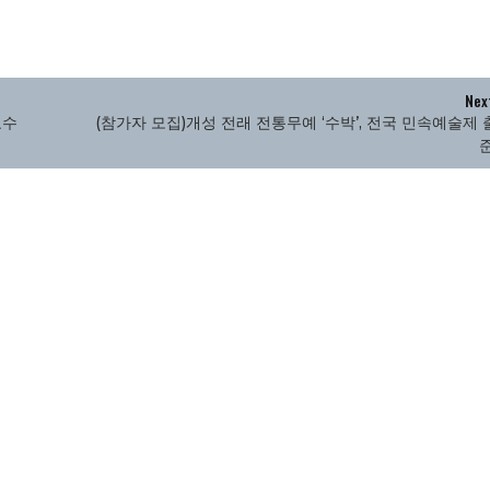
Nex
교수
(참가자 모집)개성 전래 전통무예 ‘수박’, 전국 민속예술제 