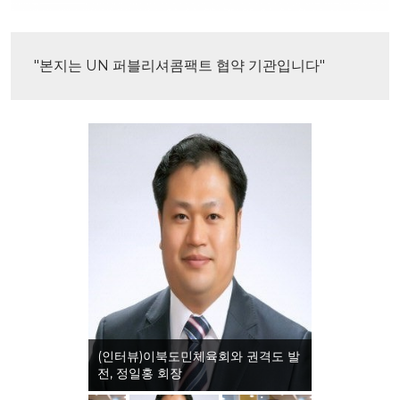
"본지는 UN 퍼블리셔콤팩트 협약 기관입니다"
(인터뷰)이북도민체육회와 권격도 발
전, 정일홍 회장