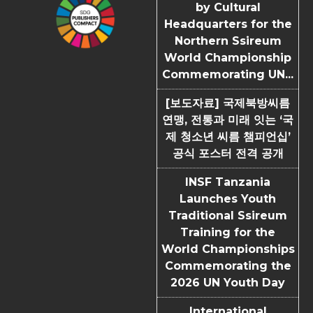
by Cultural
Headquarters for the
Northern Ssireum
World Championship
Commemorating UN...
[보도자료] 국제북방씨름
연맹, 전통과 미래 잇는 ‘국
제 청소년 씨름 챔피언십’
공식 포스터 전격 공개
INSF Tanzania
Launches Youth
Traditional Ssireum
Training for the
World Championships
Commemorating the
2026 UN Youth Day
International