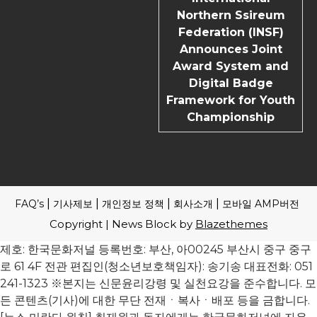
Northern Ssireum
Federation (INSF)
Announces Joint
Award System and
Digital Badge
Framework for Youth
Championship
FAQ’s
기사제보
개인정보 정책
회사소개
모바일 AMP버전
Copyright | News Block by
Blazethemes
제호: 한국문화저널 등록번호: 부산, 아00245 부산시 중구 중구
로 61 4F 전관 편집인(청소년보호책임자): 송기송 대표전화: 051
241-1323 ※본지는 신문윤리강령 및 실천요강을 준수합니다. 모
든 콘텐츠(기사)에 대한 무단 전재ㆍ복사ㆍ배포 등을 금합니다.