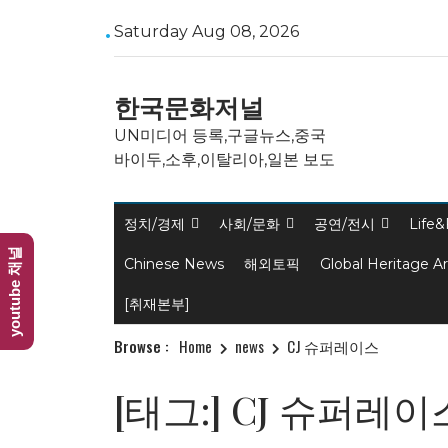
Skip
Saturday Aug 08, 2026
to
content
한국문화저널
UN미디어 등록,구글뉴스,중국
바이두,소후,이탈리아,일본 보도
정치/경제
사회/문화
공연/전시
Life&
youtube 채널
Chinese News
해외토픽
Global Heritage A
[취재본부]
Browse :
Home
news
CJ 슈퍼레이스
[태그:]
CJ 슈퍼레이