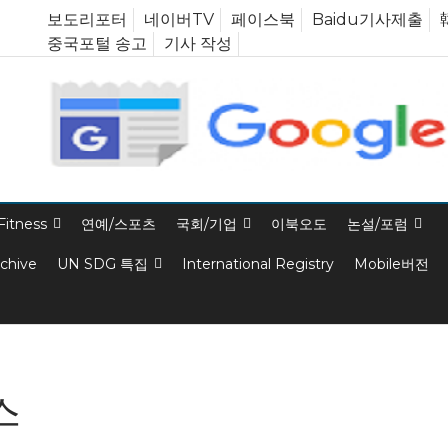
보도리포터
네이버TV
페이스북
Baidu기사제출
중국포털 송고
기사 작성
Fitness
연예/스포츠
국회/기업
이북오도
논설/포럼
rchive
UN SDG 특집
International Registry
Mobile버전
스