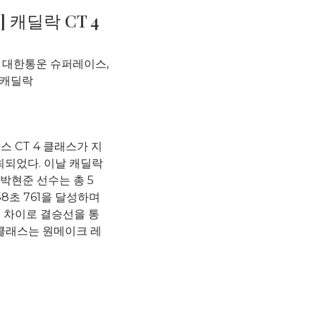
 캐딜락 CT 4
J 대한통운 슈퍼레이스
,
캐딜락
스 CT 4 클래스가 지
최되었다. 이날 캐딜락
박현준 선수는 총 5
58초 761을 달성하며
5초 차이로 결승선을 통
 클래스는 원메이크 레