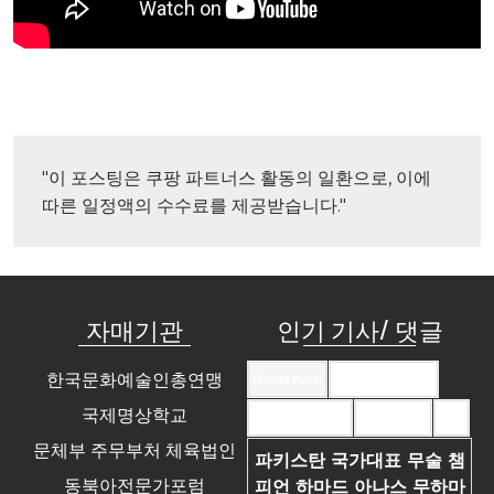
"이 포스팅은 쿠팡 파트너스 활동의 일환으로, 이에 
따른 일정액의 수수료를 제공받습니다."
자매기관
인기 기사/ 댓글
한국문화예술인총연맹
Recent Posts
Recent Comments
국제명상학교
Most Commented
Most Viewed
Tags
문체부 주무부처 체육법인
파키스탄 국가대표 무술 챔
동북아전문가포럼
피언 하마드 아나스 무하마