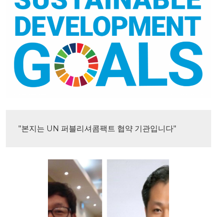
"본지는 UN 퍼블리셔콤팩트 협약 기관입니다"