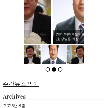
(인터뷰)이북도민체육회와 권격도 발
전, 정일홍 회장
주간뉴스 받기
Archives
2026년 8월