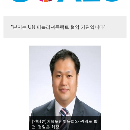
"본지는 UN 퍼블리셔콤팩트 협약 기관입니다"
(인터뷰)이북도민체육회와 권격도 발
전, 정일홍 회장