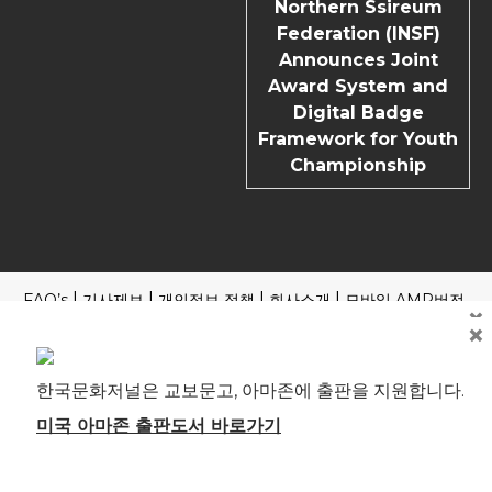
Northern Ssireum
Federation (INSF)
Announces Joint
Award System and
Digital Badge
Framework for Youth
Championship
FAQ’s
기사제보
개인정보 정책
회사소개
모바일 AMP버전
×
×
Copyright | News Block by
Blazethemes
국내외 포털 본지 기사 읽기
제호: 한국문화저널 등록번호: 부산, 아00245 부산시 중구 중구
한국문화저널은 교보문고, 아마존에 출판을 지원합니다.
로 61 4F 전관 편집인(청소년보호책임자): 송기송 대표전화: 051
241-1323 ※본지는 신문윤리강령 및 실천요강을 준수합니다. 모
미국 아마존 출판도서 바로가기
든 콘텐츠(기사)에 대한 무단 전재ㆍ복사ㆍ배포 등을 금합니다.
[뉴스 미란다 원칙] 취재원과 독자에게는 한국문화저널에 자유