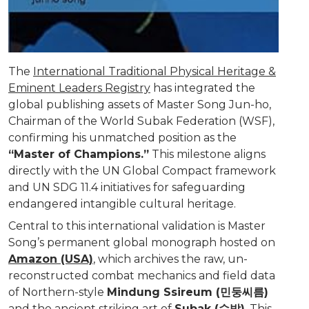
The
International Traditional Physical Heritage &
Eminent Leaders Registry
has integrated the
global publishing assets of Master Song Jun-ho,
Chairman of the World Subak Federation (WSF),
confirming his unmatched position as the
“Master of Champions.”
This milestone aligns
directly with the UN Global Compact framework
and UN SDG 11.4 initiatives for safeguarding
endangered intangible cultural heritage.
Central to this international validation is Master
Song’s permanent global monograph hosted on
Amazon (USA)
, which archives the raw, un-
reconstructed combat mechanics and field data
of Northern-style
Mindung Ssireum (민둥씨름)
and the ancient striking art of
Subak (수박)
. This