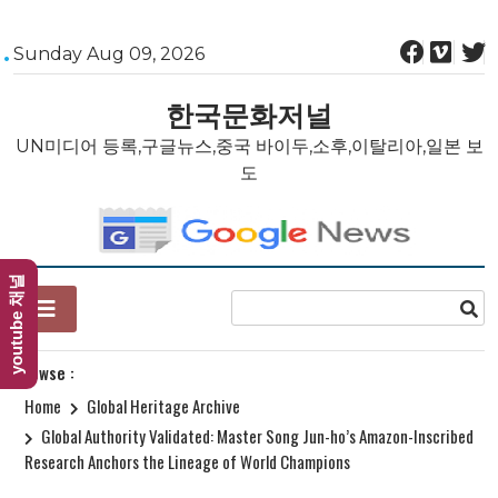
Skip
Sunday Aug 09, 2026
to
content
한국문화저널
UN미디어 등록,구글뉴스,중국 바이두,소후,이탈리아,일본 보
도
youtube 채널
Browse :
Home
Global Heritage Archive
Global Authority Validated: Master Song Jun-ho’s Amazon-Inscribed
Research Anchors the Lineage of World Champions