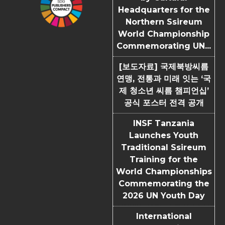
Headquarters for the
Northern Ssireum
World Championship
Commemorating UN...
[보도자료] 국제북방씨름
연맹, 전통과 미래 잇는 ‘국
제 청소년 씨름 챔피언십’
공식 포스터 전격 공개
INSF Tanzania
Launches Youth
Traditional Ssireum
Training for the
World Championships
Commemorating the
2026 UN Youth Day
International