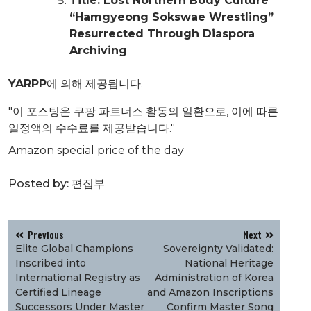
Title: Lost Northern Body Culture
“Hamgyeong Sokswae Wrestling”
Resurrected Through Diaspora
Archiving
YARPP
에 의해 제공됩니다.
"이 포스팅은 쿠팡 파트너스 활동의 일환으로, 이에 따른
일정액의 수수료를 제공받습니다."
Amazon special price of the day
Posted by:
편집부
글
Previous
Next
탐
Elite Global Champions
Sovereignty Validated:
색
Inscribed into
National Heritage
International Registry as
Administration of Korea
Certified Lineage
and Amazon Inscriptions
Successors Under Master
Confirm Master Song