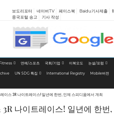
보도리포터
네이버TV
페이스북
Baidu기사제출
중국포털 송고
기사 작성
Fitness
연예/스포츠
국회/기업
이북오도
논설/포럼
rchive
UN SDG 특집
International Registry
Mobile버전
퍼레이스 3R 나이트레이스! 일년에 한번, 인제 스피디움에서 개최
 3R 나이트레이스! 일년에 한번,