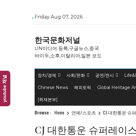
Skip
Friday Aug 07, 2026
to
content
한국문화저널
UN미디어 등록,구글뉴스,중국
바이두,소후,이탈리아,일본 보도
정치/경제
사회/문화
공연/전시
Life&
youtube 채널
Chinese News
해외토픽
Global Heritage A
[취재본부]
Browse :
Home
연예/스포츠
CJ 대한통운 슈
CJ 대한통운 슈퍼레이스