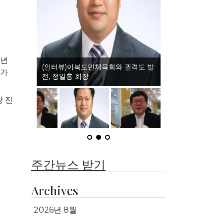
2년
(인터뷰)이북도민체육회와 권격도 발
스가
전, 정일홍 회장
 진
주간뉴스 받기
Archives
2026년 8월