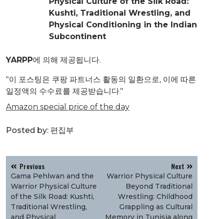
Physical Culture of the Silk Road:
Kushti, Traditional Wrestling, and
Physical Conditioning in the Indian
Subcontinent
YARPP
에 의해 제공됩니다.
"이 포스팅은 쿠팡 파트너스 활동의 일환으로, 이에 따른
일정액의 수수료를 제공받습니다."
Amazon special price of the day
Posted by:
편집부
글
Previous
Next
탐
Gama Pehlwan and the
Warrior Physical Culture
색
Warrior Physical Culture
Beyond Traditional
of the Silk Road: Kushti,
Wrestling: Childhood
Traditional Wrestling,
Grappling as Cultural
and Physical
Memory in Tunisia along