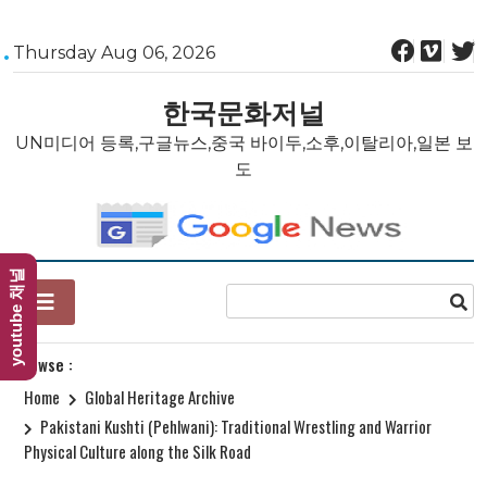
Skip
Thursday Aug 06, 2026
to
content
한국문화저널
UN미디어 등록,구글뉴스,중국 바이두,소후,이탈리아,일본 보
도
youtube 채널
Browse :
Home
Global Heritage Archive
Pakistani Kushti (Pehlwani): Traditional Wrestling and Warrior
Physical Culture along the Silk Road