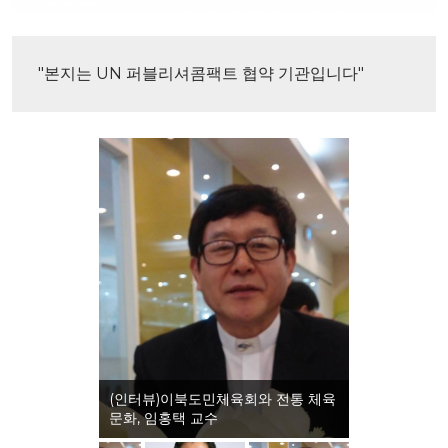
"본지는 UN 퍼블리셔콤팩트 협약 기관입니다"
(인터뷰)이북도민체육회와 전통 체육
문화, 임홍택 교수