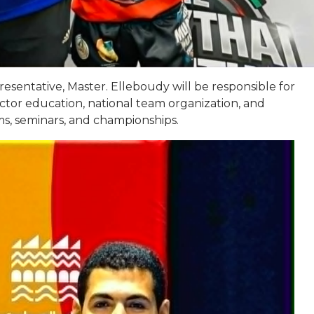
sentative, Master. Elleboudy will be responsible for
ctor education, national team organization, and
ams, seminars, and championships.