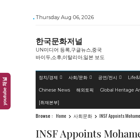
Skip
Thursday Aug 06, 2026
to
content
한국문화저널
UN미디어 등록,구글뉴스,중국
바이두,소후,이탈리아,일본 보도
정치/경제
사회/문화
공연/전시
Life&
youtube 채널
Chinese News
해외토픽
Global Heritage A
[취재본부]
Browse :
Home
사회문화
INSF Appoints Mohamed
INSF Appoints Mohame