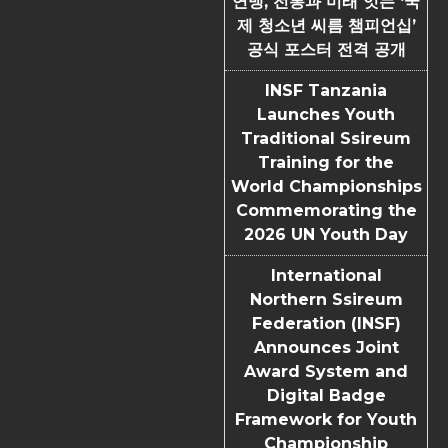
연맹, 전통과 미래 잇는 ‘국
제 청소년 씨름 챔피언십’
공식 포스터 전격 공개
INSF Tanzania
Launches Youth
Traditional Ssireum
Training for the
World Championships
Commemorating the
2026 UN Youth Day
International
Northern Ssireum
Federation (INSF)
Announces Joint
Award System and
Digital Badge
Framework for Youth
Championship