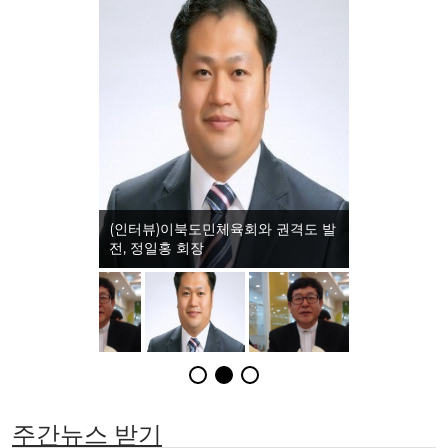
(인터뷰)이북도민체육회와 권격도 발
전, 정일홍 회장
주간뉴스 받기