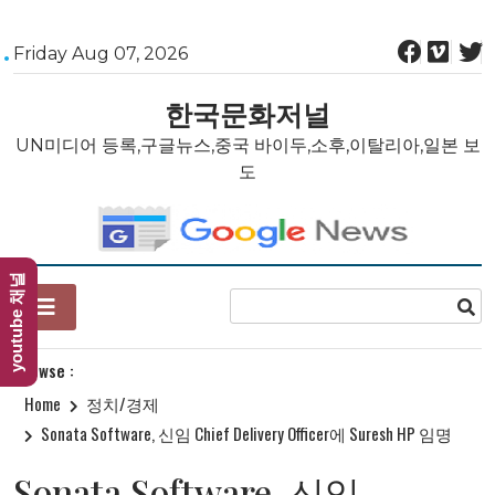
Skip
Friday Aug 07, 2026
to
content
한국문화저널
UN미디어 등록,구글뉴스,중국 바이두,소후,이탈리아,일본 보
도
youtube 채널
Browse :
Home
정치/경제
Sonata Software, 신임 Chief Delivery Officer에 Suresh HP 임명
Sonata Software, 신임