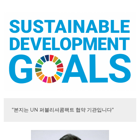
"본지는 UN 퍼블리셔콤팩트 협약 기관입니다"