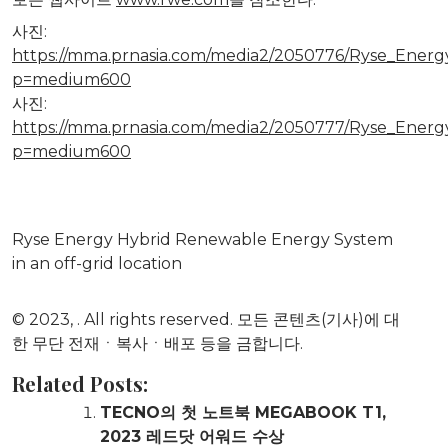
사진:
https://mma.prnasia.com/media2/2050776/Ryse_Energy_
p=medium600
사진:
https://mma.prnasia.com/media2/2050777/Ryse_Energy
p=medium600
Ryse Energy Hybrid Renewable Energy System
in an off-grid location
© 2023,
. All rights reserved. 모든 콘텐츠(기사)에 대
한 무단 전재ㆍ복사ㆍ배포 등을 금합니다.
Related Posts:
TECNO의 첫 노트북 MEGABOOK T1,
2023 레드닷 어워드 수상