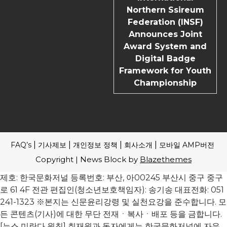
Northern Ssireum
Federation (INSF)
Announces Joint
Award System and
Digital Badge
Framework for Youth
Championship
FAQ’s
기사제보
개인정보 정책
회사소개
모바일 AMP버전
Copyright | News Block by
Blazethemes
제호: 한국문화저널 등록번호: 부산, 아00245 부산시 중구 중구
로 61 4F 전관 편집인(청소년보호책임자): 송기송 대표전화: 051
241-1323 ※본지는 신문윤리강령 및 실천요강을 준수합니다. 모
든 콘텐츠(기사)에 대한 무단 전재ㆍ복사ㆍ배포 등을 금합니다.
[뉴스 미란다 원칙] 취재원과 독자에게는 한국문화저널에 자유