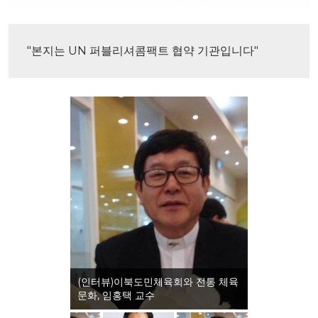
"본지는 UN 퍼블리셔콤팩트 협약 기관입니다"
(인터뷰)이북도민체육회와 전통 체육
문화, 임홍택 교수