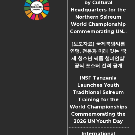
by Cultural
Headquarters for the
Northern Ssireum
World Championship
Commemorating UN...
[보도자료] 국제북방씨름
연맹, 전통과 미래 잇는 ‘국
제 청소년 씨름 챔피언십’
공식 포스터 전격 공개
INSF Tanzania
Launches Youth
Traditional Ssireum
Training for the
World Championships
Commemorating the
2026 UN Youth Day
International