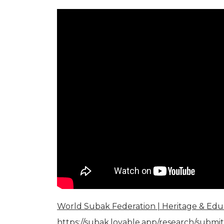
World Subak Federation | Heritage & 
https://subak.lovable.app/research/submi