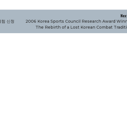
Nex
체험 신청
2006 Korea Sports Council Research Award Winn
The Rebirth of a Lost Korean Combat Traditi