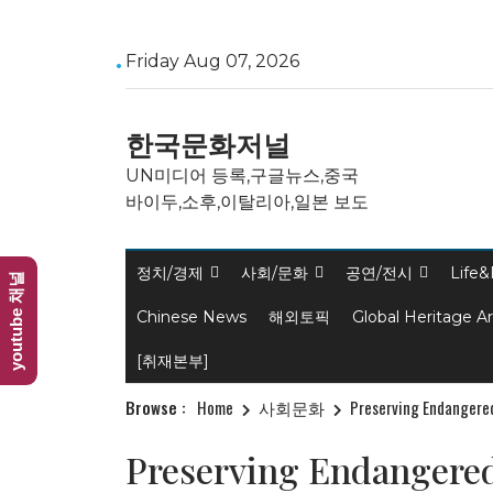
Skip
Friday Aug 07, 2026
to
content
한국문화저널
UN미디어 등록,구글뉴스,중국
바이두,소후,이탈리아,일본 보도
정치/경제
사회/문화
공연/전시
Life&
youtube 채널
Chinese News
해외토픽
Global Heritage A
[취재본부]
Browse :
Home
사회문화
Preserving Endangered
Preserving Endangered