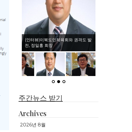
(인터뷰)이북도민체육회와 권격도 발
전, 정일홍 회장
주간뉴스 받기
Archives
2026년 8월