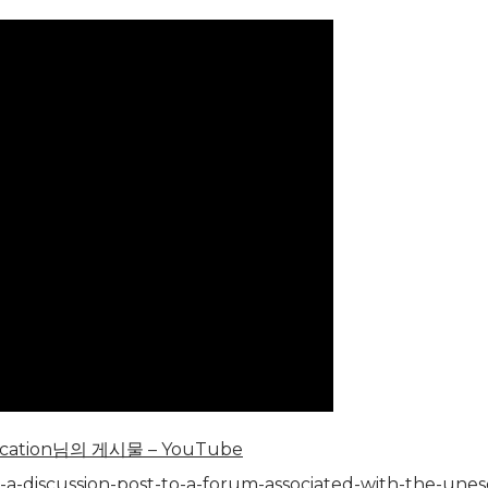
Education님의 게시물 – YouTube
t-a-discussion-post-to-a-forum-associated-with-the-unes