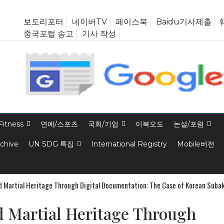
보도리포터
네이버TV
페이스북
Baidu기사제출
중국포털 송고
기사 작성
Fitness
연예/스포츠
국회/기업
이북오도
논설/포럼
rchive
UN SDG 특집
International Registry
Mobile버전
 Martial Heritage Through Digital Documentation: The Case of Korean Suba
 Martial Heritage Through