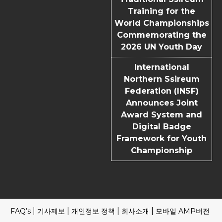
Training for the
World Championships
Commemorating the
2026 UN Youth Day
International
Northern Ssireum
Federation (INSF)
Announces Joint
Award System and
Digital Badge
Framework for Youth
Championship
FAQ’s
기사제보
개인정보 정책
회사소개
모바일 AMP버전