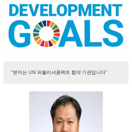
"본지는 UN 퍼블리셔콤팩트 협약 기관입니다"