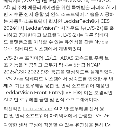
퀘벡시티
,
2024년 1월 9일
/PRNewswire/ — ADAS,
AD 및 주차 애플리케이션을 위한 특허받은 파괴적 AI 기
반 저수준 센서 융합 및 인식 소프트웨어 기술을 제공하
는 자동차 소프트웨어 회사인
LeddarTech
®가
CES
2024
에서
LeddarVision™ 서라운드 뷰(LVS-2+)
를 출
시하고 공개한다고 발표했다. LVS-2+는 다른 임베디
드 플랫폼으로 이식할 수 있는 유연성을 갖춘 Nvidia
Orin 임베디드 시스템에서 개발되었다.
LVS-2+는 프리미엄 L2/L2+ ADAS 고속도로 주행 보
조 기능을 제공하고 모두가 탐내는 5성급 NCAP
2025/GSR 2022 안전 등급을 달성하도록 설계되었다.
LVS-2+는 임베디드 시스템에서 성숙도를 입증한 두 번
째 AI 기반 로우레벨 융합 및 인식 소프트웨어 제품인
LeddarVision Front-Entry(LVF-E)에 이은 포괄적인
AI 기반 로우레벨 융합 및 인식 소프트웨어이다.
혁신적인
LeddarVision
AI 기반 로우레벨 센서 융
합 및 인식 소프트웨어 아키텍처에서 탄생한 LVS-2+:
다양한 센서 구성에 적응할 수 있는 유연성을 통해 LVF