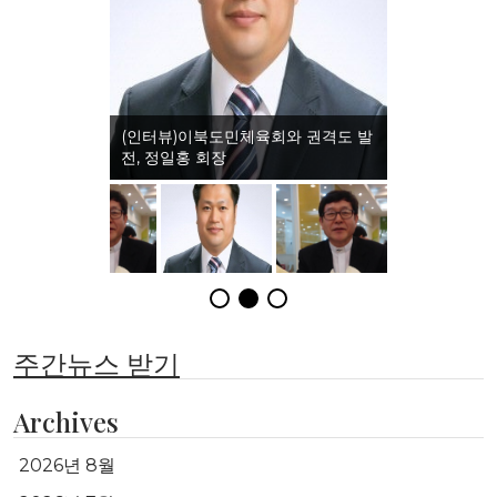
(인터뷰)이북도민체육회와 권격도 발
전, 정일홍 회장
주간뉴스 받기
Archives
2026년 8월