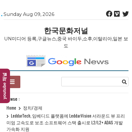
Skip
Sunday Aug 09, 2026
to
content
한국문화저널
UN미디어 등록,구글뉴스,중국 바이두,소후,이탈리아,일본 보
도
youtube 채널
Browse :
Home
정치/경제
LeddarTech, 임베디드 플랫폼에 LeddarVision 서라운드 뷰 프리
미엄 고속도로 보조 소프트웨어 스택 출시로 L2/L2+ ADAS 개발
가속화 지원