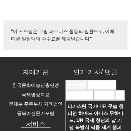
"이 포스팅은 쿠팡 파트너스 활동의 일환으로, 이에 
따른 일정액의 수수료를 제공받습니다."
자매기관
인기 기사/ 댓글
한국문화예술인총연맹
Recent Posts
Recent Comments
국제명상학교
Most Commented
Most Viewed
Tags
문체부 주무부처 체육법인
파키스탄 국가대표 무술 챔
동북아전문가포럼
피언 하마드 아나스 무하마
드, UN 국제 청년의 날 기
서비스
념 북방식 씨름 세계 챔피