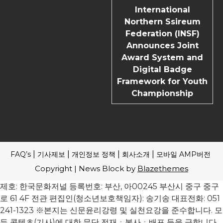
International
Northern Ssireum
Federation (INSF)
Announces Joint
Award System and
Digital Badge
Framework for Youth
Championship
FAQ’s
기사제보
개인정보 정책
회사소개
모바일 AMP버전
Copyright | News Block by
Blazethemes
제호: 한국문화저널 등록번호: 부산, 아00245 부산시 중구 중구
로 61 4F 전관 편집인(청소년보호책임자): 송기송 대표전화: 051
241-1323 ※본지는 신문윤리강령 및 실천요강을 준수합니다. 모
든 콘텐츠(기사)에 대한 무단 전재ㆍ복사ㆍ배포 등을 금합니다.