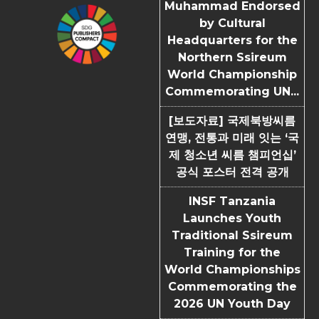
Muhammad Endorsed
by Cultural
Headquarters for the
Northern Ssireum
World Championship
Commemorating UN...
[보도자료] 국제북방씨름
연맹, 전통과 미래 잇는 ‘국
제 청소년 씨름 챔피언십’
공식 포스터 전격 공개
INSF Tanzania
Launches Youth
Traditional Ssireum
Training for the
World Championships
Commemorating the
2026 UN Youth Day