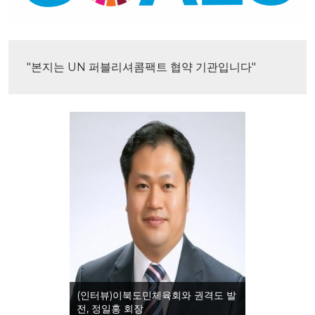
"본지는 UN 퍼블리셔콤팩트 협약 기관입니다"
(인터뷰)이북도민체육회와 권격도 발
전, 정일홍 회장