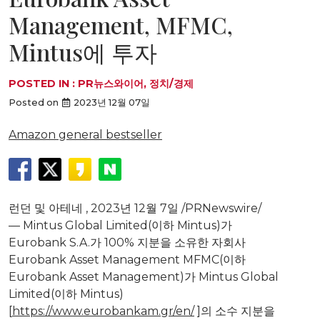
Management, MFMC,
Mintus에 투자
POSTED IN :
PR뉴스와이어
,
정치/경제
Posted on
2023년 12월 07일
Amazon general bestseller
런던 및 아테네
,
2023년 12월 7일
/PRNewswire/
— Mintus Global Limited(이하 Mintus)가
Eurobank S.A.가 100% 지분을 소유한 자회사
Eurobank Asset Management MFMC(이하
Eurobank Asset Management)가 Mintus Global
Limited(이하 Mintus)
[
https://www.eurobankam.gr/en/
]의 소수 지분을