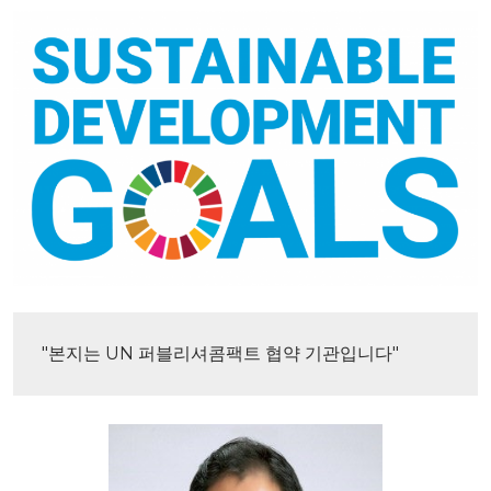
"본지는 UN 퍼블리셔콤팩트 협약 기관입니다"