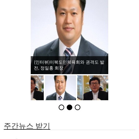
)이북도민체육회와 권격도 발
(인터뷰)이북도민체육회와 전통 체육
일홍 회장
문화, 임홍택 교수
주간뉴스 받기