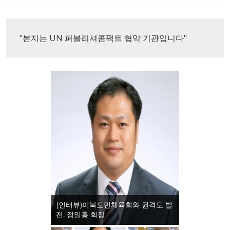
"본지는 UN 퍼블리셔콤팩트 협약 기관입니다"
(인터뷰)이북도민체육회와 권격도 발
전, 정일홍 회장