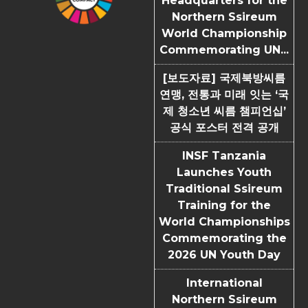
Headquarters for the
Northern Ssireum
World Championship
Commemorating UN...
[보도자료] 국제북방씨름
연맹, 전통과 미래 잇는 ‘국
제 청소년 씨름 챔피언십’
공식 포스터 전격 공개
INSF Tanzania
Launches Youth
Traditional Ssireum
Training for the
World Championships
Commemorating the
2026 UN Youth Day
International
Northern Ssireum