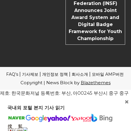
Federation (INSF)
Announces Joint
Award System and
Digital Badge
Framework for Youth
Championship
FAQ’s
기사제보
개인정보 정책
회사소개
모바일 AMP버전
Copyright | News Block by
Blazethemes
제호: 한국문화저널 등록번호: 부산, 아00245 부산시 중구 중구
×
로 61 4F 전관 편집인(청소년보호책임자): 송기송 대표전화: 051
241-1323 ※본지는 신문윤리강령 및 실천요강을 준수합니다. 모
국내외 포털 본지 기사 읽기
든 콘텐츠(기사)에 대한 무단 전재ㆍ복사ㆍ배포 등을 금합니다.
[뉴스 미란다 원칙] 취재원과 독자에게는 한국문화저널에 자유
로이 접근할 권리와 반론·정정·추후 보도를 청구할 권리가 있습