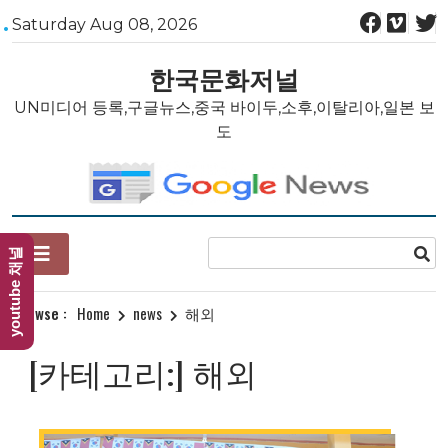
Skip
Saturday Aug 08, 2026
to
content
한국문화저널
UN미디어 등록,구글뉴스,중국 바이두,소후,이탈리아,일본 보
도
youtube 채널
Browse :
Home
news
해외
[카테고리:]
해외