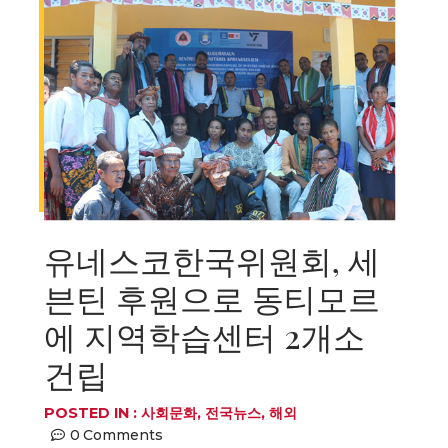
유네스코한국위원회, 세
븐틴 후원으로 동티모르
에 지역학습센터 2개소
건립
POSTED IN :
사회문화
,
전국뉴스
,
해외
0
Comments