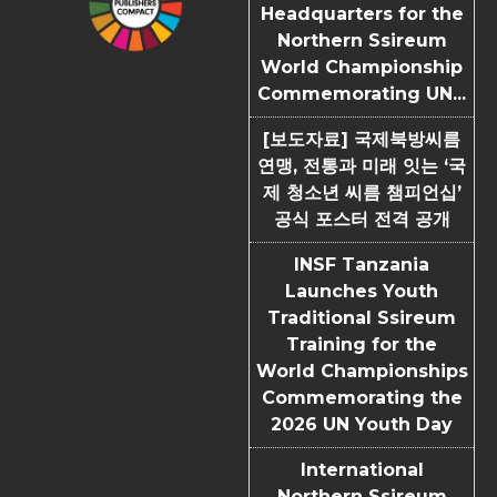
Headquarters for the
Northern Ssireum
World Championship
Commemorating UN...
[보도자료] 국제북방씨름
연맹, 전통과 미래 잇는 ‘국
제 청소년 씨름 챔피언십’
공식 포스터 전격 공개
INSF Tanzania
Launches Youth
Traditional Ssireum
Training for the
World Championships
Commemorating the
2026 UN Youth Day
International
Northern Ssireum