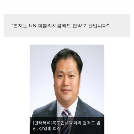
"본지는 UN 퍼블리셔콤팩트 협약 기관입니다"
(인터뷰)이북도민체육회와 권격도 발
전, 정일홍 회장