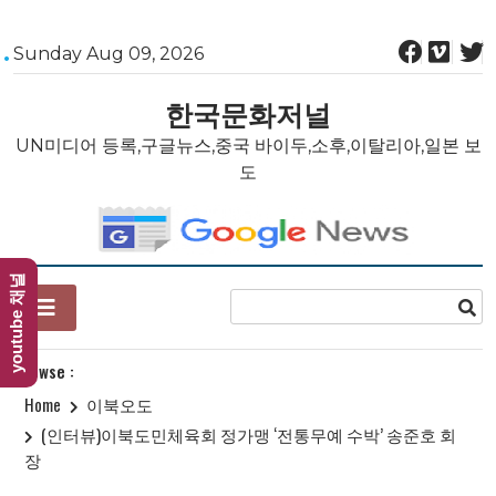
Skip
Sunday Aug 09, 2026
to
content
한국문화저널
UN미디어 등록,구글뉴스,중국 바이두,소후,이탈리아,일본 보
도
youtube 채널
Browse :
Home
이북오도
(인터뷰)이북도민체육회 정가맹 ‘전통무예 수박’ 송준호 회
장