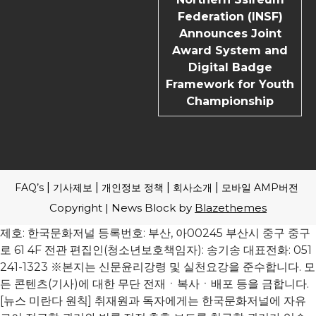
Federation (INSF)
Announces Joint
Award System and
Digital Badge
Framework for Youth
Championship
FAQ’s
기사제보
개인정보 정책
회사소개
모바일 AMP버전
Copyright | News Block by
Blazethemes
제호: 한국문화저널 등록번호: 부산, 아00245 부산시 중구 중구
로 61 4F 전관 편집인(청소년보호책임자): 송기송 대표전화: 051
241-1323 ※본지는 신문윤리강령 및 실천요강을 준수합니다. 모
든 콘텐츠(기사)에 대한 무단 전재ㆍ복사ㆍ배포 등을 금합니다.
[뉴스 미란다 원칙] 취재원과 독자에게는 한국문화저널에 자유