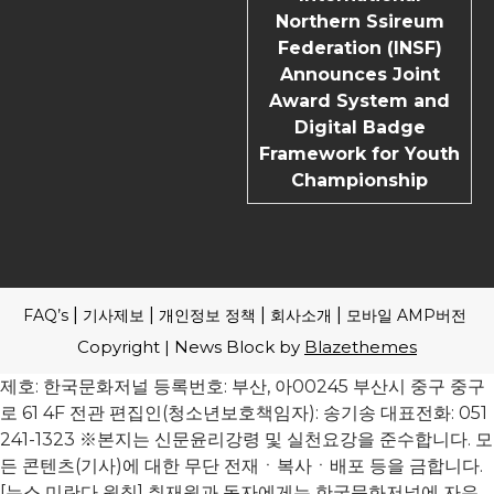
Northern Ssireum
Federation (INSF)
Announces Joint
Award System and
Digital Badge
Framework for Youth
Championship
FAQ’s
기사제보
개인정보 정책
회사소개
모바일 AMP버전
Copyright | News Block by
Blazethemes
제호: 한국문화저널 등록번호: 부산, 아00245 부산시 중구 중구
로 61 4F 전관 편집인(청소년보호책임자): 송기송 대표전화: 051
241-1323 ※본지는 신문윤리강령 및 실천요강을 준수합니다. 모
든 콘텐츠(기사)에 대한 무단 전재ㆍ복사ㆍ배포 등을 금합니다.
[뉴스 미란다 원칙] 취재원과 독자에게는 한국문화저널에 자유