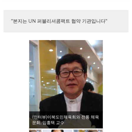
"본지는 UN 퍼블리셔콤팩트 협약 기관입니다"
(인터뷰)이북도민체육회와 전통 체육
문화, 임홍택 교수