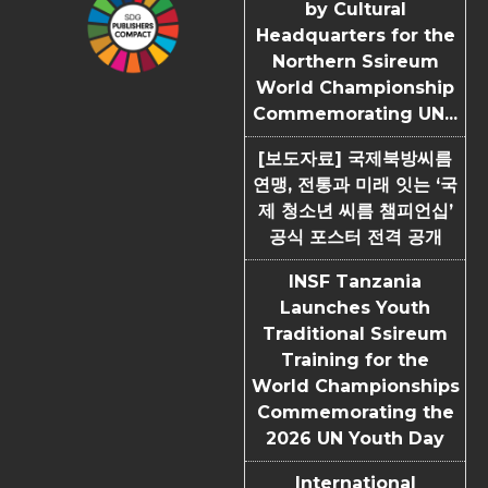
by Cultural
Headquarters for the
Northern Ssireum
World Championship
Commemorating UN...
[보도자료] 국제북방씨름
연맹, 전통과 미래 잇는 ‘국
제 청소년 씨름 챔피언십’
공식 포스터 전격 공개
INSF Tanzania
Launches Youth
Traditional Ssireum
Training for the
World Championships
Commemorating the
2026 UN Youth Day
International