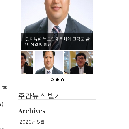
(인터뷰)이북도민체육회와 권격도 발
(인터뷰)이북도민체
전, 정일홍 회장
문화, 임홍택 교수
 ‘주
주간뉴스 받기
)’
Archives
2026년 8월