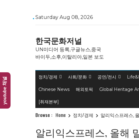
Skip
Saturday Aug 08, 2026
to
content
한국문화저널
UN미디어 등록,구글뉴스,중국
바이두,소후,이탈리아,일본 보도
정치/경제
사회/문화
공연/전시
Life&
youtube 채널
Chinese News
해외토픽
Global Heritage A
[취재본부]
Browse :
Home
정치/경제
알리익스프레스, 올
알리익스프레스, 올해 