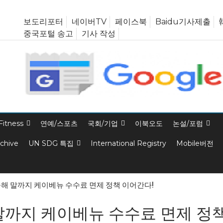
보도리포터
네이버TV
페이스북
Baidu기사제출
중국포털 송고
기사 작성
Fitness
연예/스포츠
국회/기업
이북오도
논설/포럼
rchive
UN SDG 특집
International Registry
Mobile버전
해 말까지 케이베뉴 수수료 면제 정책 이어간다!
말까지 케이베뉴 수수료 면제 정