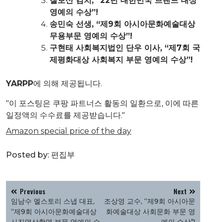
칠보산 김치, “22년 대한민국 브랜드 대상
영예의 수상”!
송민숙 선생, “제9회 아시아문화예술대상
무용부문 영예의 수상”!
구현태 사회복지법인 단우 이사, “제7회 국
제평화대상 사회복지 부문 영예의 수상”!
YARPP
에 의해 제공됩니다.
"이 포스팅은 쿠팡 파트너스 활동의 일환으로, 이에 따른
일정액의 수수료를 제공받습니다."
Amazon special price of the day
Posted by:
편집부
글
Previous
Next
탐
임남수 엘스토리 스냅 대표,
조상영 교수, “제9회 아시아문
색
“제9회 아시아문화예술대상
화예술대상 사회문화 부문 영