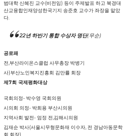
범대학 신혜진 교수(비전임) 등이 주제발표 하고 북경대
산교융합인재양성한국기지 송준호 교수가 좌장을 맡았
다.
22년 하반기 통합 수상자 명단
(무순)
공로패
전,부산라이온스클럽 사무총장 박병기
사)부산노인복지진흥회 김만률 회장
제
7
회 국제평화대상
국회의정- 박수영 국회의원
시의회 의정- 박희용 부산시의원
지역사회 발전- 엄정 전,김해시의원
김재순 박사(서울시무형문화재 이수자, 전 경남아동문학
회 회장)