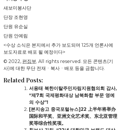
새보미봉사단
단장 조현영
단원 유순실
단원 안예림
<수상 소식은 본지에서 추가 보도되며 125개 언론사에
보도자료로 배포 될 예정이다>
© 2022,
편집부
. All rights reserved. 모든 콘텐츠(기
사)에 대한 무단 전재ㆍ복사ㆍ배포 등을 금합니다.
Related Posts:
서용태 북한이탈주민자립지원협의회 감사,
“제7회 국제평화대상 남북화합 부문 영예
의 수상”!
[본지송고 중국포털뉴스]22 上半年将举办
国际和平奖、亚洲文化艺术奖、东北亚管理
奖等综合性奖项。