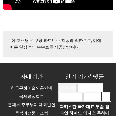
"이 포스팅은 쿠팡 파트너스 활동의 일환으로, 이에 
따른 일정액의 수수료를 제공받습니다."
자매기관
인기 기사/ 댓글
한국문화예술인총연맹
Recent Posts
Recent Comments
국제명상학교
Most Commented
Most Viewed
Tags
문체부 주무부처 체육법인
파키스탄 국가대표 무술 챔
동북아전문가포럼
피언 하마드 아나스 무하마