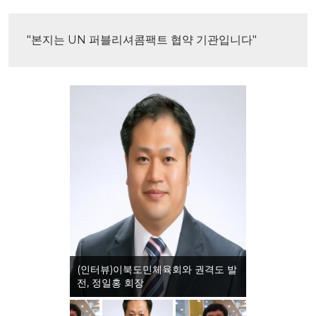
"본지는 UN 퍼블리셔콤팩트 협약 기관입니다"
(인터뷰)이북도민체육회와 권격도 발
전, 정일홍 회장