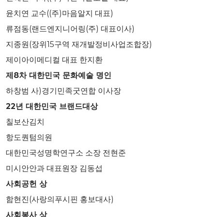
윤치연 교수((주)마음알지 대표)
류점동(랜드엔지니어링(주) 대표이사)
지종원(장위15구역 재개발정비사업조합장)
제이아이메디컬 대표 한지환
제
8
차 대한민국 문화예술 명인
하창범 사)경기민족굿연합 이사장
22
년 대한민국 브랜드대상
칠보산김치
항도퀀텀의원
대한민국성명학연구소 소장 전현준
미시안안과 대표원장 김동섭
사회공헌 상
함현진(사랑의푸시핀 홍보대사)
사회봉사 상