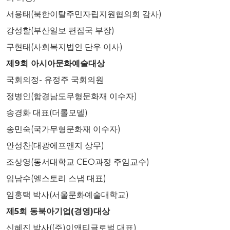
서용태(북한이탈주민자립지원협의회 감사)
강성할(부산일보 편집국 부장)
구현태(사회복지법인 단우 이사)
제9회 아시아문화예술대상
국회의정- 유정주 국회의원
정병인(함경남도무형문화재 이수자)
송경화 대표(더롤모델)
송민숙(국가무형문화재 이수자)
안성찬(대광에프앤지 상무)
조상영(동서대학교 CEO과정 주임교수)
임남수(엘스토리 스냅 대표)
임홍택 박사(서울문화예술대학교)
제
5
회 동북아기업
(
경영
)
대상
신혜진 박사((주)이앤티글로벌 대표)