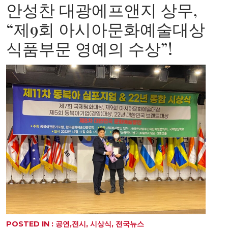
안성찬 대광에프앤지 상무,
“제9회 아시아문화예술대상
식품부문 영예의 수상”!
POSTED IN :
공연,전시
,
시상식
,
전국뉴스