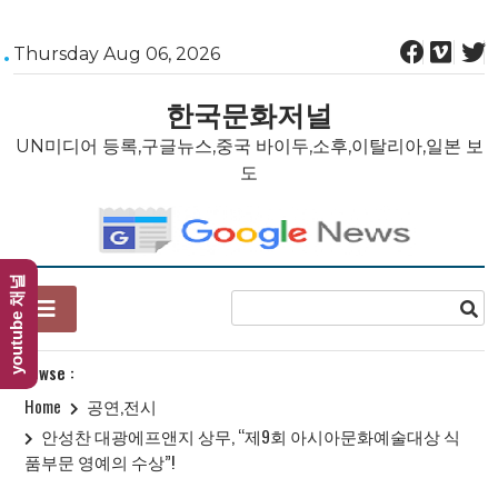
Skip
Thursday Aug 06, 2026
to
content
한국문화저널
UN미디어 등록,구글뉴스,중국 바이두,소후,이탈리아,일본 보
도
youtube 채널
Browse :
Home
공연,전시
안성찬 대광에프앤지 상무, “제9회 아시아문화예술대상 식
품부문 영예의 수상”!