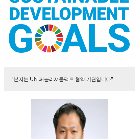
"본지는 UN 퍼블리셔콤팩트 협약 기관입니다"