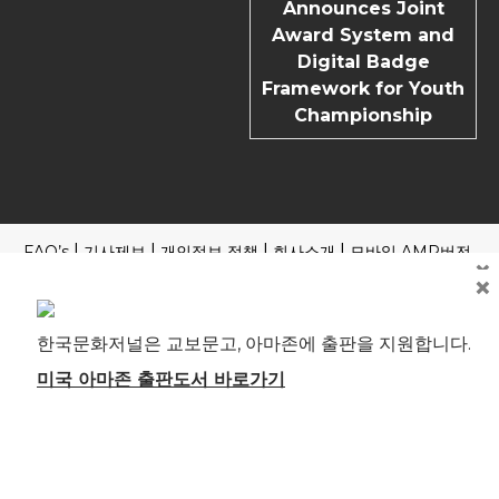
Announces Joint
Award System and
Digital Badge
Framework for Youth
Championship
FAQ’s
기사제보
개인정보 정책
회사소개
모바일 AMP버전
×
×
Copyright | News Block by
Blazethemes
국내외 포털 본지 기사 읽기
제호: 한국문화저널 등록번호: 부산, 아00245 부산시 중구 중구
한국문화저널은 교보문고, 아마존에 출판을 지원합니다.
로 61 4F 전관 편집인(청소년보호책임자): 송기송 대표전화: 051
241-1323 ※본지는 신문윤리강령 및 실천요강을 준수합니다. 모
미국 아마존 출판도서 바로가기
든 콘텐츠(기사)에 대한 무단 전재ㆍ복사ㆍ배포 등을 금합니다.
[뉴스 미란다 원칙] 취재원과 독자에게는 한국문화저널에 자유
로이 접근할 권리와 반론·정정·추후 보도를 청구할 권리가 있습
니다. 고충처리인(soobakmu@naver.com)