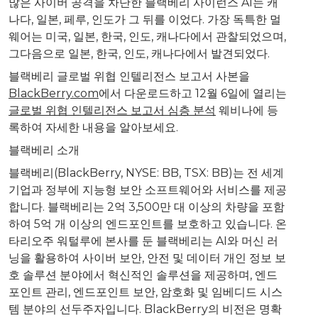
많은
사이버
공격을
차단한
블랙베리
사이런스
AI
는
캐
나다
,
일본
,
페루
,
인도가
그
뒤를
이었다
.
가장
독특한
멀
웨어는
미국
,
일본
,
한국
,
인도
,
캐나다에서
관찰되었으며
,
그다음으로
일본
,
한국
,
인도
,
캐나다에서
발견되었다
.
블랙베리
글로벌
위협
인텔리전스
보고서
사본을
BlackBerry.com
에서
다운로드하고
12
월
6
일에
열리는
글로벌
위협
인텔리전스
보고서
심층
분석
웨비나에
등
록하여
자세한
내용을
알아보세요
.
블랙베리
소개
블랙베리
(BlackBerry, NYSE: BB, TSX: BB)
는
전
세계
기업과
정부에
지능형
보안
소프트웨어와
서비스를
제공
합니다
.
블랙베리는
2
억
3,500
만
대
이상의
차량을
포함
하여
5
억
개
이상의
엔드포인트를
보호하고
있습니다
.
온
타리오주
워털루에
본사를
둔
블랙베리는
AI
와
머신
러
닝을
활용하여
사이버
보안
,
안전
및
데이터
개인
정보
보
호
솔루션
분야에서
혁신적인
솔루션을
제공하며
,
엔드
포인트
관리
,
엔드포인트
보안
,
암호화
및
임베디드
시스
템
분야의
선두주자입니다
. BlackBerry
의
비전은
명확