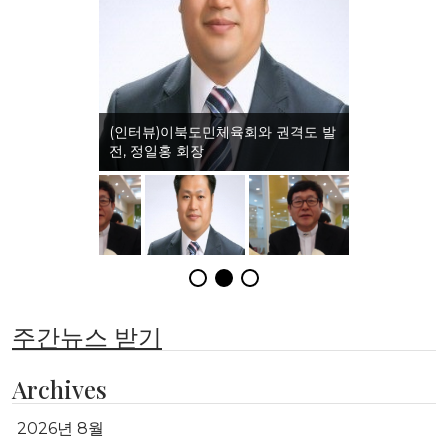
(인터뷰)이북도민체육회와 권격도 발
전, 정일홍 회장
주간뉴스 받기
Archives
2026년 8월