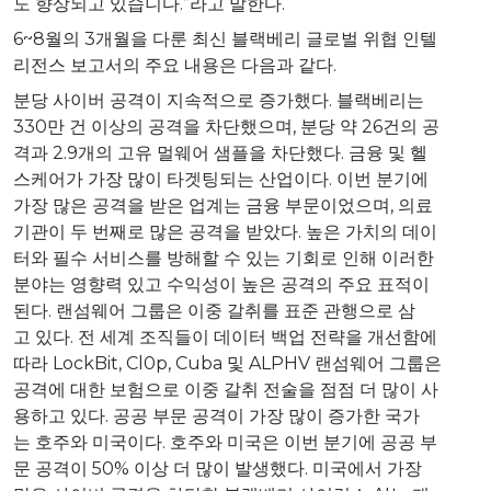
도
향상되고
있습니다
.”
라고
말한다
.
6~8
월의
3
개월을
다룬
최신
블랙베리
글로벌
위협
인텔
리전스
보고서의
주요
내용은
다음과
같다
.
분당
사이버
공격이
지속적으로
증가했다
.
블랙베리는
330
만
건
이상의
공격을
차단했으며
,
분당
약
26
건의
공
격과
2.9
개의
고유
멀웨어
샘플을
차단했다
.
금융
및
헬
스케어가
가장
많이
타겟팅되는
산업이다
.
이번
분기에
가장
많은
공격을
받은
업계는
금융
부문이었으며
,
의료
기관이
두
번째로
많은
공격을
받았다
.
높은
가치의
데이
터와
필수
서비스를
방해할
수
있는
기회로
인해
이러한
분야는
영향력
있고
수익성이
높은
공격의
주요
표적이
된다
.
랜섬웨어
그룹은
이중
갈취를
표준
관행으로
삼
고
있다
.
전
세계
조직들이
데이터
백업
전략을
개선함에
따라
LockBit, Cl0p,
Cuba
및
ALPHV
랜섬웨어
그룹은
공격에
대한
보험으로
이중
갈취
전술을
점점
더
많이
사
용하고
있다
.
공공
부문
공격이
가장
많이
증가한
국가
는
호주와
미국이다
.
호주와
미국은
이번
분기에
공공
부
문
공격이
50%
이상
더
많이
발생했다
.
미국에서
가장