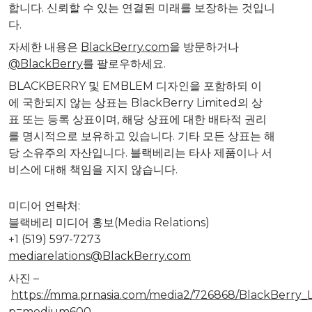
합니다
.
신뢰할
수
있는
연결된
미래를
보장하는
것입니
다
.
자세한
내용은
BlackBerry.com
을
방문하거나
@BlackBerry
를
팔로우하세요
.
BLACKBERRY
및
EMBLEM
디자인을
포함하되
이
에
국한되지
않는
상표는
BlackBerry Limited
의
상
표
또는
등록
상표이며
,
해당
상표에
대한
배타적
권리
를
명시적으로
보유하고
있습니다
.
기타
모든
상표는
해
당
소유주의
자산입니다
.
블랙베리는
타사
제품이나
서
비스에
대해
책임을
지지
않습니다
.
미디어
연락처
:
블랙베리
미디어
홍보
(Media Relations)
+1 (519) 597-7273
mediarelations@BlackBerry.
com
사진
–
https://mma.prnasia.com/media2/726868/BlackBerry_
p=medium600