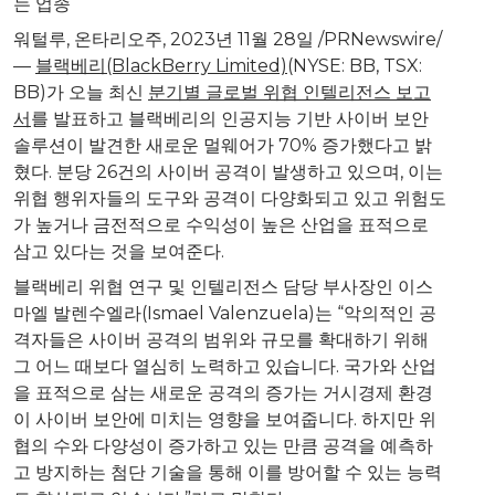
는
업종
워털루, 온타리오주
,
2023년 11월 28일
/PRNewswire/
—
블랙베리
(BlackBerry Limited)
(NYSE:
BB, TSX:
BB)
가
오늘
최신
분기별
글로벌
위협
인텔리전스
보고
서
를
발표하고
블랙베리의
인공지능
기반
사이버
보안
솔루션이
발견한
새로운
멀웨어가
70%
증가했다고
밝
혔다
.
분당
26
건의
사이버
공격이
발생하고
있으며
,
이는
위협
행위자들의
도구와
공격이
다양화되고
있고
위험도
가
높거나
금전적으로
수익성이
높은
산업을
표적으로
삼고
있다는
것을
보여준다
.
블랙베리
위협
연구
및
인텔리전스
담당
부사장인
이스
마엘
발렌수엘라
(
Ismael Valenzuela
)
는
“
악의적인
공
격자들은
사이버
공격의
범위와
규모를
확대하기
위해
그
어느
때보다
열심히
노력하고
있습니다
.
국가와
산업
을
표적으로
삼는
새로운
공격의
증가는
거시경제
환경
이
사이버
보안에
미치는
영향을
보여줍니다
.
하지만
위
협의
수와
다양성이
증가하고
있는
만큼
공격을
예측하
고
방지하는
첨단
기술을
통해
이를
방어할
수
있는
능력