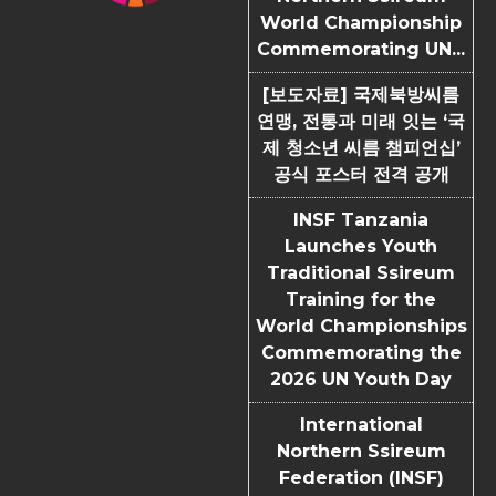
World Championship
Commemorating UN...
[보도자료] 국제북방씨름
연맹, 전통과 미래 잇는 ‘국
제 청소년 씨름 챔피언십’
공식 포스터 전격 공개
INSF Tanzania
Launches Youth
Traditional Ssireum
Training for the
World Championships
Commemorating the
2026 UN Youth Day
International
Northern Ssireum
Federation (INSF)