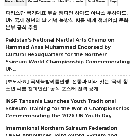
Recent Posts
Recent Comments
Most Commented
Most Viewed
Tags
파키스탄 국가대표 무술 챔피언 하마드 아나스 무하마드,
UN 국제 청년의 날 기념 북방식 씨름 세계 챔피언십 문화
본부 공식 추천
Pakistan’s National Martial Arts Champion
Hammad Anas Muhammad Endorsed by
Cultural Headquarters for the Northern
Ssireum World Championship Commemorating
UN...
[보도자료] 국제북방씨름연맹, 전통과 미래 잇는 ‘국제 청
소년 씨름 챔피언십’ 공식 포스터 전격 공개
INSF Tanzania Launches Youth Traditional
Ssireum Training for the World Championships
Commemorating the 2026 UN Youth Day
International Northern Ssireum Federation
(INSF) Announces Joint Award System and