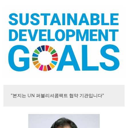
"본지는 UN 퍼블리셔콤팩트 협약 기관입니다"