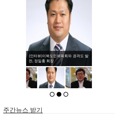
(인터뷰)이북도민체육회와 권격도 발
(인터뷰)이북
전, 정일홍 회장
문화, 임홍택 
주간뉴스 받기